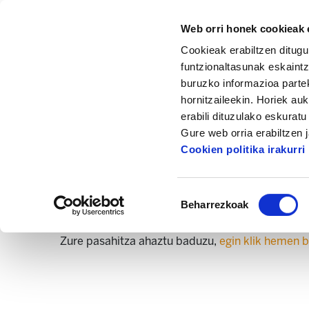
Web orri honek cookieak e
Cookieak erabiltzen ditugu
funtzionaltasunak eskaintz
buruzko informazioa partek
hornitzaileekin. Horiek au
erabili dituzulako eskurat
Gure web orria erabiltzen 
Cookien politika irakurri
Erabiltzaile-izena
Pasahitza
Baimena
Beharrezkoak
hautatzea
Pasahitza ahaztuta?
Zure pasahitza ahaztu baduzu,
egin klik hemen b