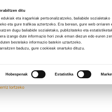
rabiltzen ditu
 edukiak eta iragarkiak pertsonalizatzeko, baliabide sozialetako
eko eta gure trafikoa aztertzeko. Era berean, gure web orriaren e
atzen dugu baliabide sozialetako, publizitateko eta estatistiketa
kera izango dute informazio hori zeuk eman diezun edo euren ze
u duten bestelako informazio batekin uztartzeko.
jarraitzen baduzu, gure cookieak onartuko dituzu.
Hobespenak
Estatistika
Marke
erriz lortzeko