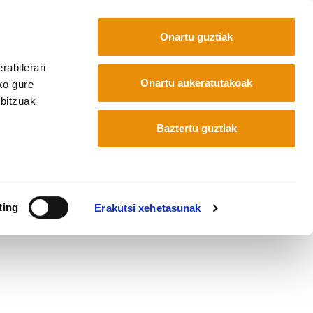
Onartu guztiak
rabilerari
Onartu aukeratutakoak
ko gure
rbitzuak
Baztertu guztiak
ting
Erakutsi xehetasunak