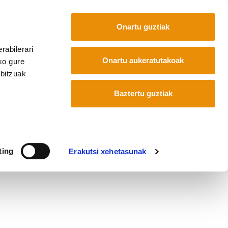
Onartu guztiak
rabilerari
Onartu aukeratutakoak
ko gure
rbitzuak
Baztertu guztiak
ting
Erakutsi xehetasunak