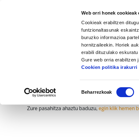
Web orri honek cookieak e
Cookieak erabiltzen ditugu
funtzionaltasunak eskaintz
buruzko informazioa partek
hornitzaileekin. Horiek au
erabili dituzulako eskurat
Gure web orria erabiltzen 
Cookien politika irakurri
Erabiltzaile-izena
Pasahitza
Baimena
Beharrezkoak
hautatzea
Pasahitza ahaztuta?
Zure pasahitza ahaztu baduzu,
egin klik hemen b