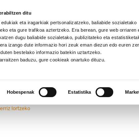
rabiltzen ditu
 edukiak eta iragarkiak pertsonalizatzeko, baliabide sozialetako
eko eta gure trafikoa aztertzeko. Era berean, gure web orriaren e
atzen dugu baliabide sozialetako, publizitateko eta estatistiketa
kera izango dute informazio hori zeuk eman diezun edo euren ze
u duten bestelako informazio batekin uztartzeko.
jarraitzen baduzu, gure cookieak onartuko dituzu.
Hobespenak
Estatistika
Marke
erriz lortzeko