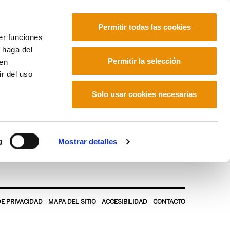
Permitir todas las cookies
er funciones
 haga del
Euskara
Français
Español
Permitir la selección
den
r del uso
 gente corriente
Solo usar cookies necesarias
corriente
g
Mostrar detalles
DE PRIVACIDAD
MAPA DEL SITIO
ACCESIBILIDAD
CONTACTO