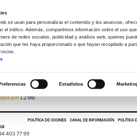
ies
web se usan para personalizar el contenido y los anuncios, ofrec
ar el tráfico. Además, compartimos información sobre el uso que
tners de redes sociales, publicidad y análisis web, quienes pue
ación que les haya proporcionado o que hayan recopilado a parti
umentos
Lucha con humor
El Gobierno Vasco lejos de la
vicios.
es
rno Vasco lejos de la gente 
Preferencias
Estadística
Marketin
opia.pdf
1.2 MB
POLÍTICA DE COOKIES
CANAL DE INFORMACIÓN
POLÍTICA 
oa
 94 403 77 99