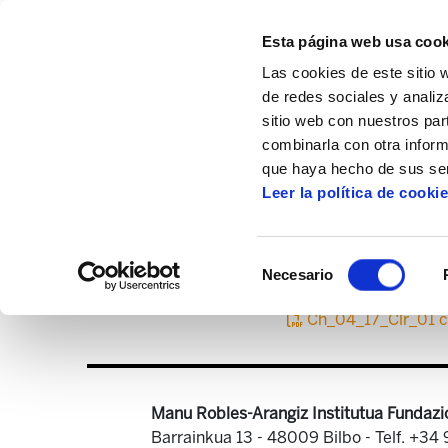
Esta página web usa cook
Las cookies de este sitio 
de redes sociales y analiz
sitio web con nuestros par
combinarla con otra inform
Inicio
Archivo de propaganda y otros doc
que haya hecho de sus ser
Leer la política de cooki
El Gobie
Selección
Necesario
de
consentimiento
Ch_04_17_Clr_01 c
Manu Robles-Arangiz Institutua Fundazi
Barrainkua 13 - 48009 Bilbo -
Telf. +34