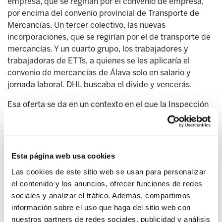
empresa, que se regirían por el convenio de empresa,
por encima del convenio provincial de Transporte de
Mercancías. Un tercer colectivo, las nuevas
incorporaciones, que se regirían por el de transporte de
mercancías. Y un cuarto grupo, los trabajadores y
trabajadoras de ETTs, a quienes se les aplicaría el
convenio de mercancías de Álava solo en salario y
jornada laboral. DHL buscaba el divide y vencerás.
Esa oferta se da en un contexto en el que la Inspección
de Trabajo había dado la razón a ELA sobre el uso
fraudulento que la empresa realizaba de las ETTs.
Asimismo pretendían mantener la doble escala salarial
al querer aplicar a las nuevas contrataciones el convenio
Esta página web usa cookies
provincial del Transporte de Mercancías y no el propio
Las cookies de este sitio web se usan para personalizar
de la planta.
el contenido y los anuncios, ofrecer funciones de redes
Sin la huelga esta victoria sindical no hubiera sido
sociales y analizar el tráfico. Además, compartimos
posible.
información sobre el uso que haga del sitio web con
nuestros partners de redes sociales, publicidad y análisis