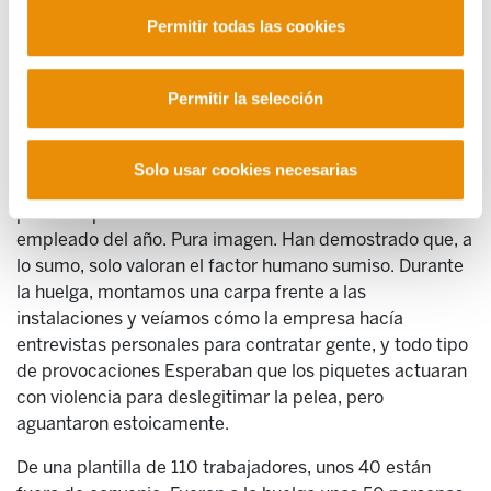
ilegales incluso, para acabar con ella. Realizó esquirolaje
Permitir todas las cookies
interno, utilizando personal de otras categorías para
realizar el trabajo de los huelguistas y permitió horas
extras. También realizó sustitución ilegal de
Permitir la selección
trabajadores. Se saltó a la torera un derecho
fundamental como es el de huelga. Una huelga sirve
para retratarse, y con su actuación la empresa se ha
Solo usar cookies necesarias
retratado. DHL presume de valorar a sus trabajadores y
potencia premios o iniciativas como la elección del
empleado del año. Pura imagen. Han demostrado que, a
lo sumo, solo valoran el factor humano sumiso. Durante
la huelga, montamos una carpa frente a las
instalaciones y veíamos cómo la empresa hacía
entrevistas personales para contratar gente, y todo tipo
de provocaciones Esperaban que los piquetes actuaran
con violencia para deslegitimar la pelea, pero
aguantaron estoicamente.
De una plantilla de 110 trabajadores, unos 40 están