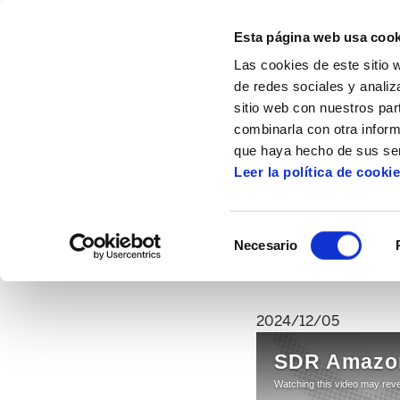
Esta página web usa cook
Las cookies de este sitio 
de redes sociales y analiz
sitio web con nuestros par
combinarla con otra inform
Inicio
Artículos
"A pesar de ser trabaja
que haya hecho de sus ser
Leer la política de cooki
"A pesar de ser tra
enfren
Selección
Necesario
de
consentimiento
2024/12/05