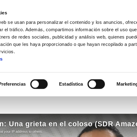
ies
web se usan para personalizar el contenido y los anuncios, ofrec
ar el tráfico. Además, compartimos información sobre el uso que
tners de redes sociales, publicidad y análisis web, quienes pue
ación que les haya proporcionado o que hayan recopilado a parti
dores normales, si nos organizamos, podemos enfrentarnos 
vicios.
es
bajadores normales, si nos 
tarnos a un gigante como 
Preferencias
Estadística
Marketin