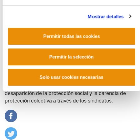
consecuencias para la ciudadanía.
Mostrar detalles
Precarios
"Ha habido una estrategia normativa cuyo máximo
Permitir todas las cookies
exponente es la Reforma Laboral de 2012, que nos lleva
como camino a la precariedad". Adoración Guamán,
Profesora titular de Derecho del Trabajo de la
Permitir la selección
Universidad de Valencia, nos da las claves de las vías
hacia la precariedad; la inestabilidad laboral con la
Solo usar cookies necesarias
contratación temporal como norma, la facilidad para
modificar las condiciones de trabajo, la paulatina
desaparición de la protección social y la carencia de
protección colectiva a través de los sindicatos.