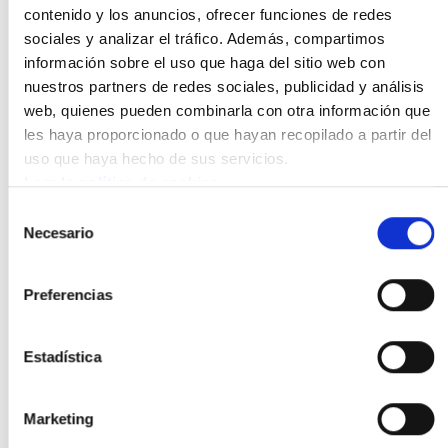
contenido y los anuncios, ofrecer funciones de redes
sociales y analizar el tráfico. Además, compartimos
Adoración Guamán, Profesora Titular de Derecho
información sobre el uso que haga del sitio web con
del Trabajo y autora del libro "TTIP. El asalto de
nuestros partners de redes sociales, publicidad y análisis
las multinacionales a la democracia" participará
web, quienes pueden combinarla con otra información que
en la mesa redonda "Nazioarteari begira: TTIP-
les haya proporcionado o que hayan recopilado a partir del
Cambio Climático-Yihadismo" el 12 de febrero en
uso que haya hecho de sus servicios.
Bilbao, junto a Txetx Etcheberri (Bizi !), Mikel
Leer la política de cookies
Aramendi (analista internacional) y Laura
Selección
Necesario
González de Txabarri (responsable del área
de
consentimiento
internacional del sindicato ELA).
Preferencias
TTIP. El asalto de las
multinacionales a la
Estadística
democracia
Marketing
Adoración Guamán describe en esta entrevista los
pilares del TTIP, sus mecanismos, sus objetivos y sus