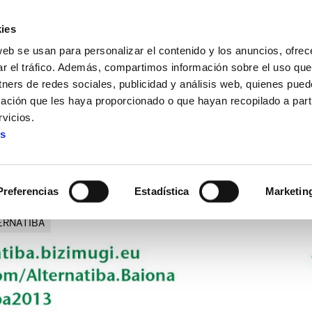
ies
web se usan para personalizar el contenido y los anuncios, ofrec
ar el tráfico. Además, compartimos información sobre el uso que
tners de redes sociales, publicidad y análisis web, quienes pue
ación que les haya proporcionado o que hayan recopilado a parti
Una movilización ciudadana por el clima
vicios.
es
yona: Una movilización ciud
Preferencias
Estadística
Marketin
ERNATIBA