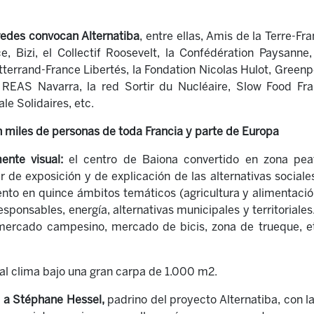
redes convocan Alternatiba
, entre ellas,
Amis de la Terre-Fra
, Bizi, el Collectif Roosevelt, la Confédération Paysanne
tterrand-France Libertés, la Fondation Nicolas Hulot, Gree
REAS Navarra, la red Sortir du Nucléaire,
Slow Food Fra
le Solidaires, etc.
 miles de personas de toda Francia y parte de Europa
ente visual:
el centro de Baiona convertido en zona peat
 de exposición y de explicación de las alternativas sociale
o en quince ámbitos temáticos (agricultura y alimentación,
ponsables, energía, alternativas municipales y territoriales..
mercado campesino, mercado de bicis, zona de trueque, et
al clima bajo una gran carpa de 1.000 m2.
 a Stéphane Hessel,
padrino del proyecto Alternatiba, con l