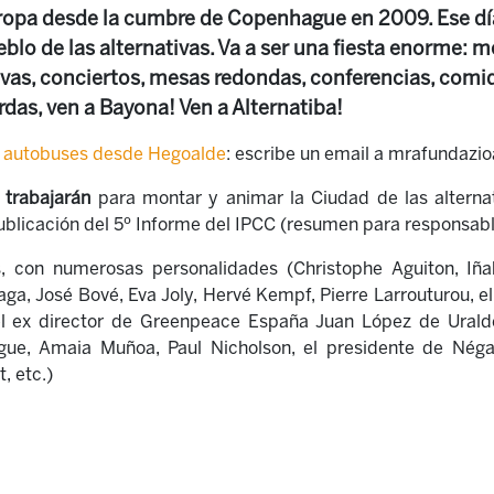
opa desde la cumbre de Copenhague en 2009. Ese día
eblo de las alternativas. Va a ser una fiesta enorme:
ivas, conciertos, mesas redondas, conferencias, comid
erdas, ven a Bayona! Ven a Alternatiba!
 autobuses desde Hegoalde
: escribe un email a mrafundazi
 trabajarán
para montar y animar la Ciudad de las alternat
ublicación del 5º Informe del IPCC (resumen para responsable
s, con numerosas personalidades (Christophe Aguiton, Iña
ga, José Bové, Eva Joly, Hervé Kempf, Pierre Larrouturou, 
el ex director de Greenpeace España Juan López de Uralde
e, Amaia Muñoa, Paul Nicholson, el presidente de Néga
t, etc.)