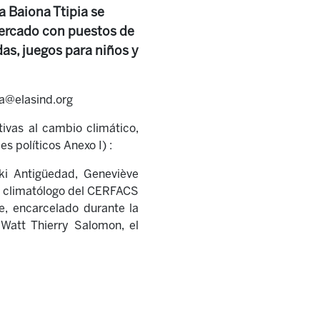
 Baiona Ttipia se
 mercado con puestos de
as, juegos para niños y
oa@elasind.org
ivas al cambio climático,
s políticos Anexo I) :
ki Antigüedad, Geneviève
el climatólogo del CERFACS
, encarcelado durante la
Watt Thierry Salomon, el