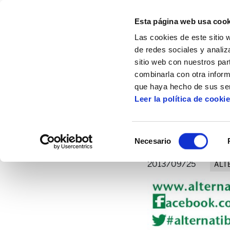
Esta página web usa cook
Las cookies de este sitio 
de redes sociales y analiz
sitio web con nuestros par
combinarla con otra inform
Inicio
Artículos
Alternatiba en Bayona: 
que haya hecho de sus ser
Leer la política de cooki
Alternatiba en Ba
Selección
Necesario
de
consentimiento
2013/09/25
ALT