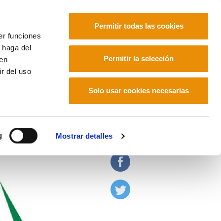
Permitir todas las cookies
er funciones
 haga del
Euskara
Français
Español
Permitir la selección
den
r del uso
Solo usar cookies necesarias
adana por el clima
g
Mostrar detalles