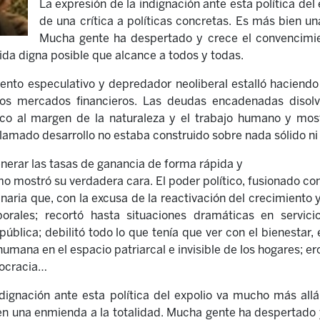
La expresión de la indignación ante esta política de
de una crítica a políticas concretas. Es más bien un
Mucha gente ha despertado y crece el convencimie
vida digna posible que alcance a todos y todas.
nto especulativo y depredador neoliberal estalló haciendo vi
los mercados financieros. Las deudas encadenadas disolv
co al margen de la naturaleza y el trabajo humano y mos
llamado desarrollo no estaba construido sobre nada sólido ni
generar las tasas de ganancia de forma rápida y
mo mostró su verdadera cara. El poder político, fusionado c
ria que, con la excusa de la reactivación del crecimiento 
orales; recortó hasta situaciones dramáticas en servici
ública; debilitó todo lo que tenía que ver con el bienestar, 
humana en el espacio patriarcal e invisible de los hogares; e
mocracia…
dignación ante esta política del expolio va mucho más allá 
en una enmienda a la totalidad. Mucha gente ha despertado 