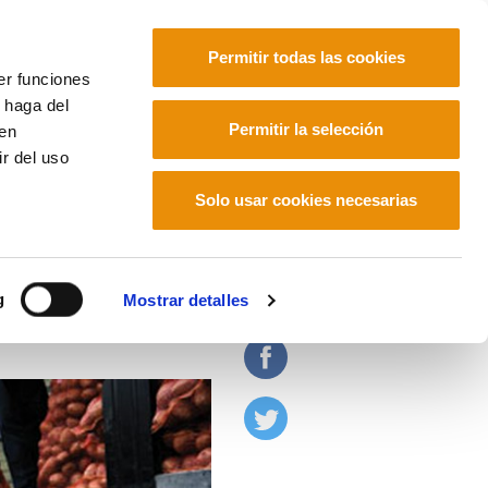
Permitir todas las cookies
er funciones
 haga del
Euskara
Français
Español
Permitir la selección
den
r del uso
Solo usar cookies necesarias
ecia
g
Mostrar detalles