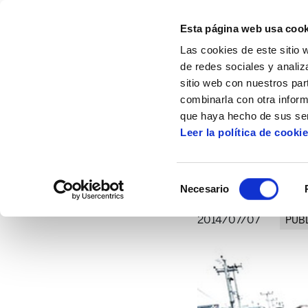
Esta página web usa cook
Las cookies de este sitio 
de redes sociales y analiz
sitio web con nuestros par
combinarla con otra inform
Inicio
Artículos
Solidaridad y autogesti
que haya hecho de sus ser
Leer la política de cooki
Sol
Selección
Necesario
de
consentimiento
2014/07/07
PUB