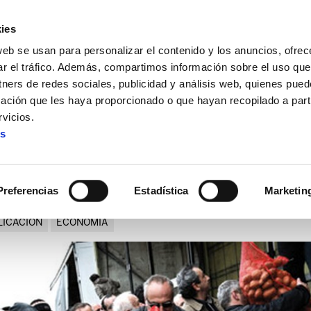
ies
web se usan para personalizar el contenido y los anuncios, ofrec
ar el tráfico. Además, compartimos información sobre el uso que
tners de redes sociales, publicidad y análisis web, quienes pue
ación que les haya proporcionado o que hayan recopilado a parti
ón en Grecia
vicios.
es
idaridad y autogestión en Gr
Preferencias
Estadística
Marketin
LICACION
ECONOMIA