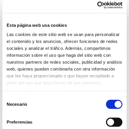
Esta página web usa cookies
Las cookies de este sitio web se usan para personalizar
el contenido y los anuncios, ofrecer funciones de redes
sociales y analizar el tráfico. Además, compartimos
información sobre el uso que haga del sitio web con
nuestros partners de redes sociales, publicidad y análisis
"Quizá deberíamos preguntarnos más cuáles son
web, quienes pueden combinarla con otra información
los elementos de continuidad y de
que les haya proporcionado o que hayan recopilado a
discontinuidad entre el neoliberalismo de
partir del uso que haya hecho de sus servicios.
décadas anteriores y este capitalismo verde
Leer la política de cookies
militar digital. Preguntarnos cuál es el papel de
Selección
los estados, de las instituciones públicas en
Necesario
de
sentido amplio, por qué están teniendo un papel
consentimiento
descarado de apoyo al sector privado y de
Preferencias
transferencia directa de recursos públicos. Está