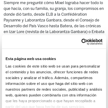
Siempre me pregunté cómo Mixel lograba hacer todo lo
que hacía, con su familia, su granja, los compromisos en
donde dió tanto, desde ELB a la Confédération
Paysanne y Laborantza Ganbara, desde el Consejo de
Desarrollo del País Vasco hasta Batera, de las crónicas
en Izar Lore (revista de la Laborantza Ganbara) o Enbata
a una intensa participación en los Artesanos de la Paz,
sesiones de formación y conferencias que dió por todas
partes, innumerables y contínuas solicitudes a las que
daba respuesta. Sin contar lo que se desconoce de él: la
Esta página web usa cookies
discreta ayuda a este o aquel cam‐pesino o a aquella
familia de un preso en apuros, o la acogida en su casa
Las cookies de este sitio web se usan para personalizar
de una persona discapacitada.
el contenido y los anuncios, ofrecer funciones de redes
sociales y analizar el tráfico. Además, compartimos
Sé que parte de la respuesta se llama Mikele, su
información sobre el uso que haga del sitio web con
esposa, siempre presente y más que presente. Otra
nuestros partners de redes sociales, publicidad y análisis
parte es, sin duda, el equilibrio y la fuerza tranquila que
web, quienes pueden combinarla con otra información
extrajo de su existencia, de su propia esencia, como
que les haya proporcionado o que hayan recopilado a
campesino vasco. Rápidamente te dabas cuenta de que
partir del uso que haya hecho de sus servicios.