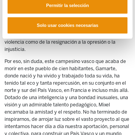
Permitir la selección
globalizado. Su trabajo por la agricultura campesina fue
su contribución a una sociedad socialmente más justa,
humana y ecológicamente más sostenible. Su
Solo usar cookies necesarias
compromiso con los Artesanos de la Paz fue su forma
de conciliar la paz y la libertad, el rechazo tanto de la
violencia como de la resignación a la opresión o la
injusticia.
Por eso, sin duda, este campesino vasco que acaba de
morir en este pueblo de cien habitantes, Gamarte,
donde nació y ha vivido y trabajado toda su vida, ha
tenido tal eco y tanta repercusión, en su conjunto en el
norte y sur del País Vasco, en Francia e incluso más allá.
Dotado de una inteligencia y una bondad inusuales, una
visión y un admirable talento pedagógico, Mixel
encarnaba la amistad y el respeto. No ha terminado de
inspirarnos, de arrojar luz sobre el vasto proyecto al que
intentamos hacer día a día nuestra aportación, personal
y colectiva, para construir un País Vasco y un mundo