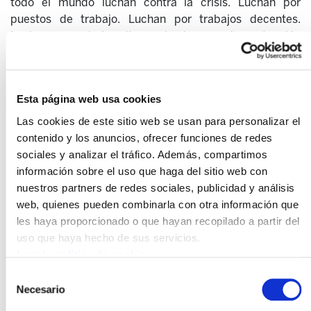
todo el mundo luchan contra la crisis. Luchan por
puestos de trabajo. Luchan por trabajos decentes.
Luchan por salarios dignos. Luchan por la protección
social. Luchan contra el desempleo. Luchan contra la
degradación social. Luchan para mejorar sus
comunidades. Luchan por los medios de subsistencia
Esta página web usa cookies
de sus familias.
Las cookies de este sitio web se usan para personalizar el
Muchas de las políticas que afectan estas crisis son
contenido y los anuncios, ofrecer funciones de redes
políticas de austeridad. Las políticas de austeridad no
sociales y analizar el tráfico. Además, compartimos
son, como dicen algunos, “recortes necesarios de unos
información sobre el uso que haga del sitio web con
servicios públicos excesivos” o “ajustes a la baja
nuestros partners de redes sociales, publicidad y análisis
necesarios para que los salarios de los trabajadores
web, quienes pueden combinarla con otra información que
sean competitivos”. La austeridad es una política de
les haya proporcionado o que hayan recopilado a partir del
clase, llevada a cabo con el fin de destruir el estado de
uso que haya hecho de sus servicios.
bienestar, privatizar la propiedad pública y los servicios
Leer la política de cookies
públicos y derrotar al movimiento sindical, todo ello con
Selección
el objetivo final de aumentar el rendimiento de las
Necesario
de
inversiones. Esto representa la primera línea en la actual
consentimiento