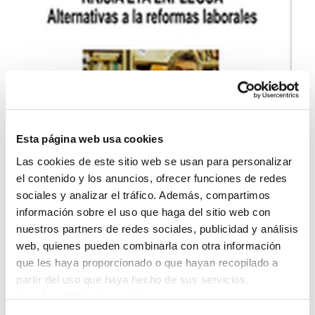
Esta página web usa cookies
Las cookies de este sitio web se usan para personalizar
el contenido y los anuncios, ofrecer funciones de redes
sociales y analizar el tráfico. Además, compartimos
información sobre el uso que haga del sitio web con
nuestros partners de redes sociales, publicidad y análisis
web, quienes pueden combinarla con otra información
que les haya proporcionado o que hayan recopilado a
partir del uso que haya hecho de sus servicios.
Leer la política de cookies
Organizado por la fundación Manu Robles-