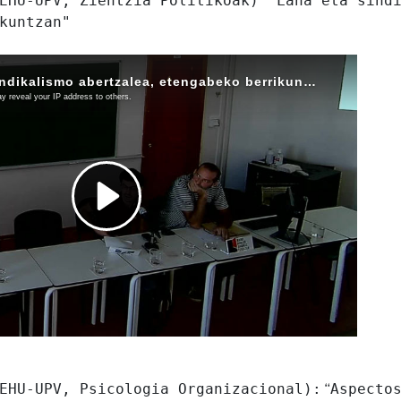
EHU-UPV, Zientzia Politikoak) "Lana eta sind
kuntzan"
EHU-UPV, Psicologia Organizacional):
“
Aspecto