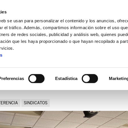
ies
web se usan para personalizar el contenido y los anuncios, ofrec
ar el tráfico. Además, compartimos información sobre el uso que
tners de redes sociales, publicidad y análisis web, quienes pue
ación que les haya proporcionado o que hayan recopilado a parti
nes sobre mundo de trabajo y sindicalismo en Euskal Herria
vicios.
es
aciones sobre mundo de traba
Euskal Herria
Preferencias
Estadística
Marketin
ERENCIA
SINDICATOS