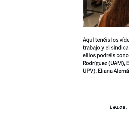
Aquí tenéis los ví
trabajo y el sindic
elllos podréis con
Rodríguez (UAM), E
UPV), Eliana Alem
Leioa,