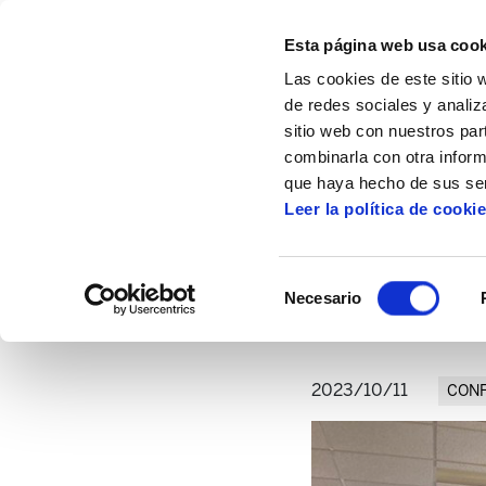
Esta página web usa cook
Las cookies de este sitio 
de redes sociales y analiz
sitio web con nuestros par
combinarla con otra inform
Inicio
Artículos
Conociendo investigacio
que haya hecho de sus ser
Leer la política de cooki
Conociendo investig
Selección
Necesario
de
consentimiento
2023/10/11
CONF