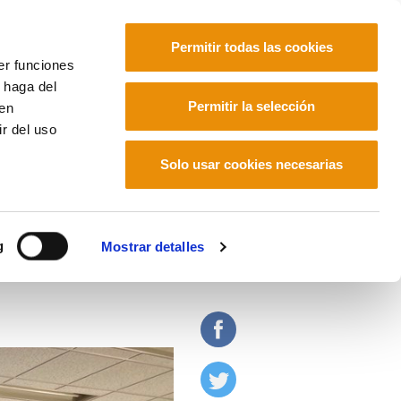
Permitir todas las cookies
er funciones
 haga del
Euskara
Français
Español
Permitir la selección
den
r del uso
Solo usar cookies necesarias
jo y sindicalismo en
g
Mostrar detalles