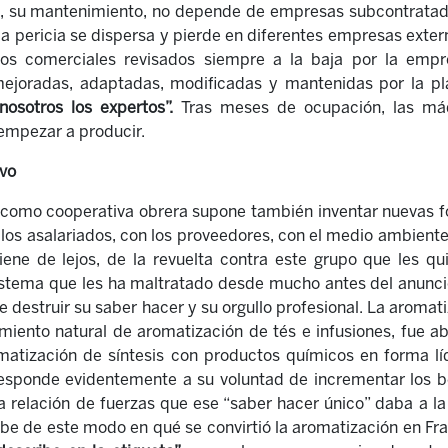
ia, su mantenimiento, no depende de empresas subcontrata
a pericia se dispersa y pierde en diferentes empresas exte
os comerciales revisados siempre a la baja por la empre
joradas, adaptadas, modificadas y mantenidas por la plan
osotros los expertos”.
Tras meses de ocupación, las máq
empezar a producir.
vo
ad como cooperativa obrera supone también inventar nuevas 
y los asalariados, con los proveedores, con el medio ambiente
iene de lejos, de la revuelta contra este grupo que les qui
istema que les ha maltratado desde mucho antes del anuncio
e destruir su saber hacer y su orgullo profesional. La aromat
iento natural de aromatización de tés e infusiones, fue a
matización de síntesis con productos químicos en forma líq
responde evidentemente a su voluntad de incrementar los be
relación de fuerzas que ese “saber hacer único” daba a la p
ibe de este modo en qué se convirtió la aromatización en Fra