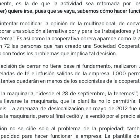
mente, es la de que la actividad sea retomada por los
ver) quiere irse, pues que se vaya, sabemos cómo hacer funci
intentar modificar la opinión de la multinacional, de conv
borar una solución alternativa por y para los trabajadores y 
stema”. Es así como la cooperativa obrera aparece como la 
Son 72 las personas que han creado una Sociedad Cooperat
con todos los problemas que implica tal decisión.
ecisión de cerrar no tiene base ni fundamento, realizaron
ladas de té e infusión salidas de la empresa, 1.000 permi
stantes quedarán en manos de los accionistas de la cooperat
la maquinaria, “¡desde el 28 de septiembre, la tenemos!”, 
llevarse la maquinaria, que la plantilla no lo permitiría.
eis. La amenaza de deslocalización en mayo de 2012 fue u
a la maquinaria, pero al final cedió y la vendió por el precio 
tión no se ciñe solo al problema de la propiedad; tamb
pacidad para hacer funcionar la empresa. La plantilla de 