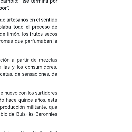
e cambio:
“¡se termina por
bor”.
 de artesanos en el sentido
olaba todo el proceso de
de limón, los frutos secos
os aromas que perfumaban la
ación a partir de mezclas
 las y los consumidores.
ecetas, de sensaciones, de
de nuevo con los surtidores
ndo hace quince años, esta
producción militante, que
 bio de Buis-lès-Baronnies