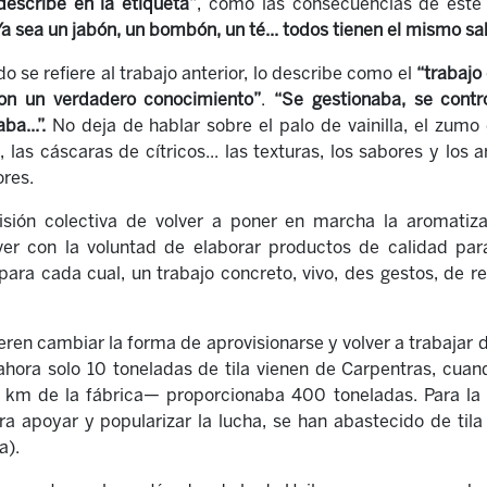
describe en la etiqueta”
, como las consecuencias de est
Ya sea un jabón, un bombón, un té... todos tienen el mismo sa
do se refiere al trabajo anterior, lo describe como el
“trabajo
con un verdadero conocimiento”
.
“Se gestionaba, se contr
a...”.
No deja de hablar sobre el palo de vainilla, el zumo 
s, las cáscaras de cítricos... las texturas, los sabores y l
ores.
isión colectiva de volver a poner en marcha la aromatiz
er con la voluntad de elaborar productos de calidad para
ara cada cual, un trabajo concreto, vivo, des gestos, de r
eren cambiar la forma de aprovisionarse y volver a trabajar 
 ahora solo 10 toneladas de tila vienen de Carpentras, cua
km de la fábrica— proporcionaba 400 toneladas. Para la 
a apoyar y popularizar la lucha, se han abastecido de tila
a).