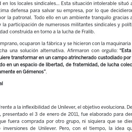
 en los locales sindicales... Esta situación intolerable situó a
ítima defensa para salvar su empresa, por lo que decidiero
r la patronal. Todo ello en un ambiente tranquilo gracias a
 y la participación de numerosos militantes sindicales y polí
dad construida en torno a la lucha de Fralib.
mprano, ocuparon la fábrica y se hicieron con la maquinaria
a una solución alternativa. Afirmaron con orgullo:
“Esta
uiere transformar en un campo atrincherado custodiado por 
do en un espacio de libertad, de fraternidad, de lucha colec
ignamente en Gémenos”
.
al
frente a la inflexibilidad de Unilever, el objetivo evoluciona. 
, presentado el 3 de enero de 2011, fue elaborado para dem
 que fuera comprada por otro grupo, ni siquiera que se die
e inversiones de Unilever. Pero, con el tiempo, la idea 