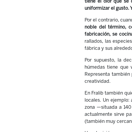
tiene el olor que se 
uniformizar el gusto. 
Por el contrario, cuan
noble del término, 
fabricación, se cocinab
rallados, las especie
fábrica y sus alreded
Por supuesto, la dec
húmedas tiene que v
Representa también p
creatividad.
En Fralib también qui
locales. Un ejemplo:
zona —situada a 140 
actualmente sirve par
(también muy cercan