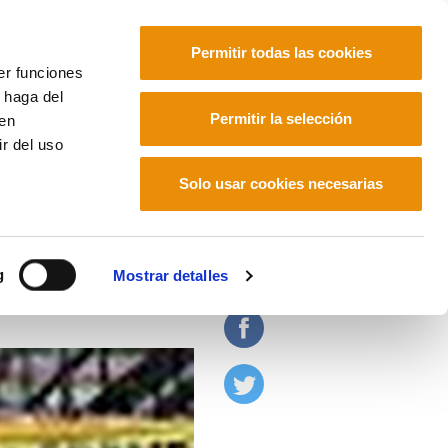
Permitir todas las cookies
er funciones
 haga del
Euskara
Français
Español
Permitir la selección
den
r del uso
Solo usar cookies necesarias
g
Mostrar detalles