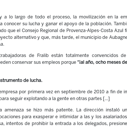
 y a lo largo de todo el proceso, la movilización en la e
 conocer su lucha y ganar el apoyo de la población. También
ndo que el Consejo Regional de Provenza-Alpes-Costa Azul f
royecto alternativo y que, más tarde, el municipio de Aubagn
sa.
 trabajadoras de Fralib están totalmente convencidos 
pueden conservar sus empleos porque
“¡al año, ocho meses de
strumento de lucha.
a empresa por primera vez en septiembre de 2010 a fin de i
 para seguir explotando a la gente en otras partes
[
...
]
 amenaza se hizo más patente. La dirección instaló un
ocaciones para exasperar e intimidar a las y los asalariados
, intentos de prohibir la entrada a los delegados, presione