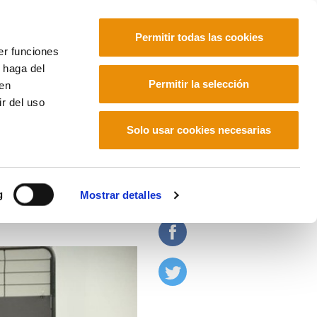
Permitir todas las cookies
er funciones
 haga del
Euskara
Français
Español
Permitir la selección
den
r del uso
Solo usar cookies necesarias
 en la II República
g
Mostrar detalles