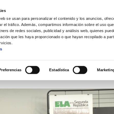
ies
web se usan para personalizar el contenido y los anuncios, ofrec
ar el tráfico. Además, compartimos información sobre el uso que
tners de redes sociales, publicidad y análisis web, quienes pue
ación que les haya proporcionado o que hayan recopilado a parti
volución obrera de ELA en la II República
vicios.
es
a la evolución obrera de ELA
Preferencias
Estadística
Marketin