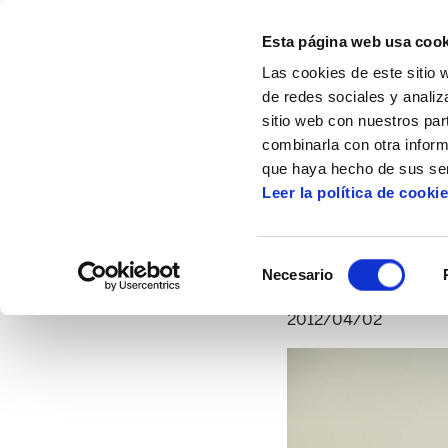
Esta página web usa cook
Las cookies de este sitio 
de redes sociales y analiz
sitio web con nuestros par
combinarla con otra inform
Inicio
Artículos
Dario Ansel destaca la e
que haya hecho de sus ser
Leer la política de cooki
Dario Ansel destac
Selección
Necesario
de
consentimiento
2012/04/02