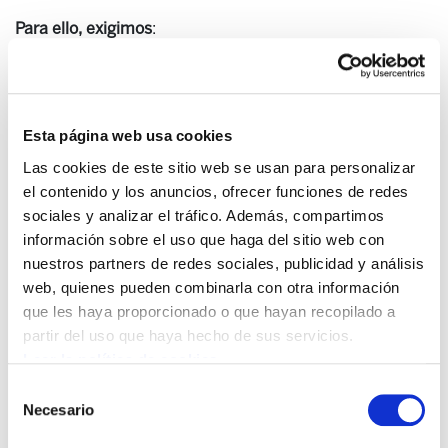
Para ello, exigimos
:
UN CAMBIO EN LAS POLÍTICAS PRESUPUESTARIAS,
FISCALES Y SOCIALES
Esta página web usa cookies
Las cookies de este sitio web se usan para personalizar
1.
No aceptar las limitaciones presupuestarias y
el contenido y los anuncios, ofrecer funciones de redes
recortes que el gobierno español ha aprobado. Revertir
sociales y analizar el tráfico. Además, compartimos
los recortes aprobados por las instituciones de HEH.
información sobre el uso que haga del sitio web con
nuestros partners de redes sociales, publicidad y análisis
2.
Una política fiscal justa y progresiva que contribuya al
web, quienes pueden combinarla con otra información
reparto más equitativo de la riqueza.
que les haya proporcionado o que hayan recopilado a
3.
Desarrollar los servicios públicos propios para
partir del uso que haya hecho de sus servicios.
atender los sectores sociales estratégicos.
Leer la política de cookies
Selección
4.
Aumentar las prestaciones sociales.
Necesario
de
5.
Establecer por ley el reconocimiento a cubrir
consentimiento