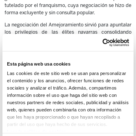
tutelado por el franquismo, cuya negociación se hizo de
forma excluyente y sin consulta popular.
La negociación del Amejoramiento sirvió para apuntalar
los privilegios de las élites navarras consolidando
durante décadas lo que se denominó como "Régimen" o
“Corralito Foral”, un entramado formado por UPN, PSN,
CEN, el Opus Dei, Diario de Navarra... También UGT y
CCOO decidieron formar parte del mismo recibiendo
Esta página web usa cookies
millones de dinero público a cambio de renunciar a la
Las cookies de este sitio web se usan para personalizar
confrontación social.
el contenido y los anuncios, ofrecer funciones de redes
En este contexto, ELA reivindica el derecho a decidir de
sociales y analizar el tráfico. Además, compartimos
la ciudadanía navarra, recordando además que Navarra
información sobre el uso que haga del sitio web con
es el único territorio histórico que no votó su estatus
nuestros partners de redes sociales, publicidad y análisis
político. El sindicato considera que se debe respetar el
web, quienes pueden combinarla con otra información
derecho a la libre determinación de la población
que les haya proporcionado o que hayan recopilado a
navarra, sin otro límite que la propia voluntad de la
partir del uso que haya hecho de sus servicios.
ciudadanía navarra, incluyendo decidir libremente su
Leer la política de cookies