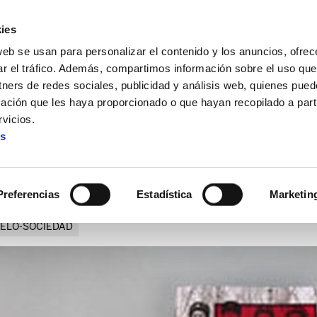
ies
web se usan para personalizar el contenido y los anuncios, ofrec
ar el tráfico. Además, compartimos información sobre el uso que
tners de redes sociales, publicidad y análisis web, quienes pue
ación que les haya proporcionado o que hayan recopilado a parti
vicios.
es
El negocio de la guerra
Preferencias
Estadística
Marketin
ELO-SOCIEDAD