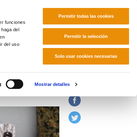
Permitir todas las cookies
er funciones
 haga del
Euskara
Français
Español
Permitir la selección
den
r del uso
Solo usar cookies necesarias
g
Mostrar detalles