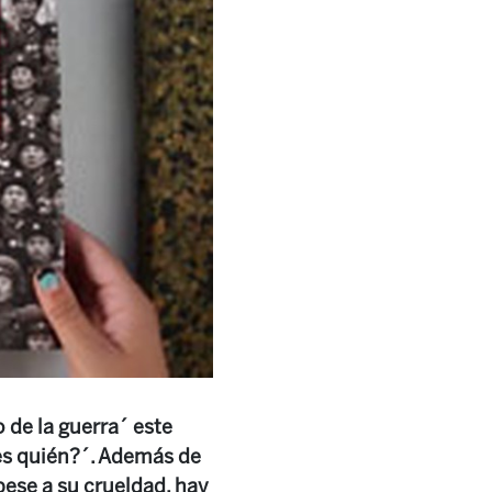
 de la guerra´ este
es quién?´. Además de
pese a su crueldad, hay