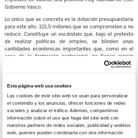
Gobierno Vasco.
Lo único que se concreta es la dotación presupuestaria
para este año. 321,5 millones que se comprometen a no
reducir. Constituye un escándalo que, bajo el pretexto
de realizar políticas de empleo, se blinden unas
cantidades económicas importantes que, como en el
caso de la formación profesional, no tienen ningún
problema en autoadjudicarse para que las patronales y
CCOO y UGT gestionen de manera más que dudosa e
ineficaz dinero público. En realidad este es el objetivo
del acuerdo: repartirse el pastel entre los participantes
Esta página web usa cookies
de la mal llamada mesa de diálogo social, para la
Las cookies de este sitio web se usan para personalizar
ejecución de las funciones propias de Lanbide. Un
el contenido y los anuncios, ofrecer funciones de redes
Lanbide que a día de hoy no funciona de manera
sociales y analizar el tráfico. Además, compartimos
efectiva, que tiene verdaderos problemas de
información sobre el uso que haga del sitio web con
organización, con un personal que desconoce los planes
nuestros partners de redes sociales, publicidad y análisis
adoptados en la Mesa de D.S y por ende las funciones y
web, quienes pueden combinarla con otra información
competencias a llevar a cabo en cada caso.