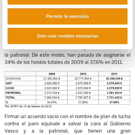
Aunque en 2011 el importe total de las ayudas
descendió (de 20,77 millones de euros en 2010 a 20,55
Permitir la selección
millones) las organizaciones que forman parte del
diálogo social, y que deciden sobre estos extremos, no
sufren recorte alguno. Como se ve, en los últimos años
Solo usar cookies necesarias
han aumentado las cuantías que se han asignado a sí
mismas, tanto en el caso de CCOO y UGT como en el de
la patronal. De este modo, han pasado de asignarse el
34% de los fondos totales de 2009 al 37,6% en 2011.
Firmar un acuerdo vacío con el nombre de plan de lucha
contra el paro equivale a salvar la cara al Gobierno
Vasco y a la patronal, que tienen una gran