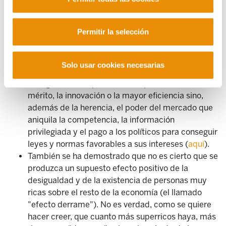
economía sea más eficiente y competitiva.
Según las investigaciones de Thomas Piketty y
Permitir la selección
otros investigadores, en Estados Unidos el 60% de
la riqueza se hereda y en Europa alrededor del
55% (
aquí
). Y el economista estadounidense
Solo usar cookies necesarias
Robert Reich muestra que el origen de las fortunas
más grandes del planeta no es precisamente el
mérito, la innovación o la mayor eficiencia sino,
además de la herencia, el poder del mercado que
aniquila la competencia, la información
privilegiada y el pago a los políticos para conseguir
leyes y normas favorables a sus intereses (
aquí
).
También se ha demostrado que no es cierto que se
produzca un supuesto efecto positivo de la
desigualdad y de la existencia de personas muy
ricas sobre el resto de la economía (el llamado
"efecto derrame"). No es verdad, como se quiere
hacer creer, que cuanto más superricos haya, más