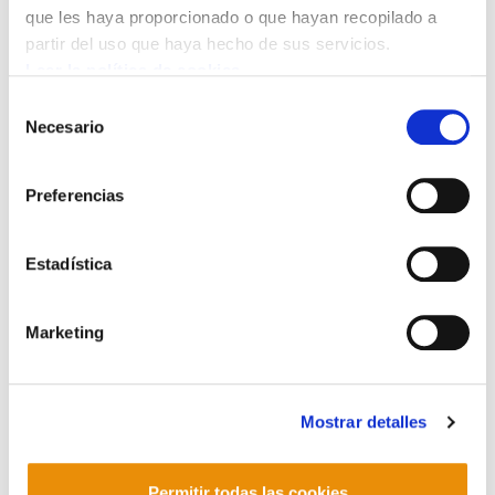
contrario, se sabe que alrededor de las dos
que les haya proporcionado o que hayan recopilado a
terceras partes de la innovación se produce en el
partir del uso que haya hecho de sus servicios.
seno o bajo el impulso de equipos en donde están
Leer la política de cookies
presentes fondos gubernamentales o que cuentan
Selección
con una importante aportación de fondos públicos
Necesario
de
(datos
aquí
). Y eso no solo contrasta con los
consentimiento
mayores beneficios extraordinarios que se reciben
Preferencias
ahora sino también con la menor contribución
fiscal que hacen las empresas y grandes
patrimonios: en los años sesenta y setenta del
Estadística
siglo pasado (con menos beneficios)
proporcionaban el 30% de los ingresos públicos
Marketing
de Estados Unidos y ahora sólo el 10%.
Tampoco es verdad que los más ricos del planeta,
esas 2.095 personas (sin contar a quienes tienen
patrimonios escondidos, dictadores, o
Mostrar detalles
delincuentes internacionales), hayan acumulado
su enorme riqueza solo gracias a su mérito o
esfuerzo personal o contribuyendo a que la
Permitir todas las cookies