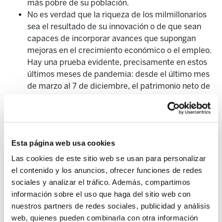
más pobre de su población.
No es verdad que la riqueza de los milmillonarios
sea el resultado de su innovación o de que sean
capaces de incorporar avances que supongan
mejoras en el crecimiento económico o el empleo.
Hay una prueba evidente, precisamente en estos
últimos meses de pandemia: desde el último mes
de marzo al 7 de diciembre, el patrimonio neto de
los 651 milmillonarios estadounidenses ha
aumentado en un billón de dólares, al pasar de
2,95 billones a 4,01 billones (datos
aquí
). ¿Qué
innovación puede justificar esa barbaridad?
Esta página web usa cookies
Otras investigaciones también han demostrado
que la innovación ha cambiado de pautas en los
Las cookies de este sitio web se usan para personalizar
últimos cincuenta años. En los setenta del siglo
el contenido y los anuncios, ofrecer funciones de redes
pasado sí era cierto que se producía
sociales y analizar el tráfico. Además, compartimos
mayoritariamente en el seno o por impulso de
información sobre el uso que haga del sitio web con
compañías privadas, lo que justificaría sus
nuestros partners de redes sociales, publicidad y análisis
beneficios extraordinarios. Actualmente, por el
web, quienes pueden combinarla con otra información