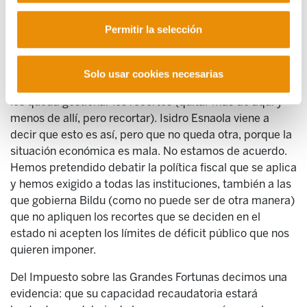
fraude fiscal ni se va a dar marcha atrás en las reformas
aprobadas en los últimos años, que han rebajado
Permitir la selección
sustancialmente los impuestos que pagan las rentas
altas, las empresas y el capital). También hemos dicho
que si se aceptan los límites de déficit público que se
Solo usar cookies necesarias
establecen en Madrid, a las instituciones de aquí solo
les queda gestionar los recortes (quitar más de aquí y
menos de allí, pero recortar). Isidro Esnaola viene a
decir que esto es así, pero que no queda otra, porque la
situación económica es mala. No estamos de acuerdo.
Hemos pretendido debatir la política fiscal que se aplica
y hemos exigido a todas las instituciones, también a las
que gobierna Bildu (como no puede ser de otra manera)
que no apliquen los recortes que se deciden en el
estado ni acepten los límites de déficit público que nos
quieren imponer.
Del Impuesto sobre las Grandes Fortunas decimos una
evidencia: que su capacidad recaudatoria estará