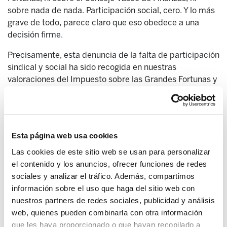
sobre nada de nada. Participación social, cero. Y lo más
grave de todo, parece claro que eso obedece a una
decisión firme.
Precisamente, esta denuncia de la falta de participación
sindical y social ha sido recogida en nuestras
valoraciones del Impuesto sobre las Grandes Fortunas y
de lo acordado en el Consejo Vasco de Finanzas. Sin
embargo, el asesor de la Hacienda de Gipuzkoa nada
dice de eso en su artículo. Quizás se le ha olvidado,
aunque no lo creemos. Seguramente es que no tienen
Esta página web usa cookies
nada que decir al respecto.
Las cookies de este sitio web se usan para personalizar
Isidro Esnaola indica que nuestras críticas «se
el contenido y los anuncios, ofrecer funciones de redes
acompañan de datos que no se corresponden con la
sociales y analizar el tráfico. Además, compartimos
realidad, sacados de contexto y utilizados
información sobre el uso que haga del sitio web con
torticeramente». Pues bien, sobre esta crítica a ELA, en
nuestros partners de redes sociales, publicidad y análisis
todo su artículo ni una sola vez dice que tal dato
web, quienes pueden combinarla con otra información
ofrecido por ELA no es verdad. Sobre lo que está o no
que les haya proporcionado o que hayan recopilado a