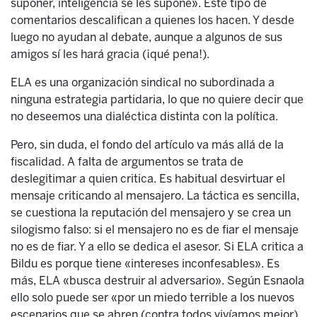
suponer, inteligencia se les supone». Este tipo de
comentarios descalifican a quienes los hacen. Y desde
luego no ayudan al debate, aunque a algunos de sus
amigos sí les hará gracia (¡qué pena!).
ELA es una organización sindical no subordinada a
ninguna estrategia partidaria, lo que no quiere decir que
no deseemos una dialéctica distinta con la política.
Pero, sin duda, el fondo del artículo va más allá de la
fiscalidad. A falta de argumentos se trata de
deslegitimar a quien critica. Es habitual desvirtuar el
mensaje criticando al mensajero. La táctica es sencilla,
se cuestiona la reputación del mensajero y se crea un
silogismo falso: si el mensajero no es de fiar el mensaje
no es de fiar. Y a ello se dedica el asesor. Si ELA critica a
Bildu es porque tiene «intereses inconfesables». Es
más, ELA «busca destruir al adversario». Según Esnaola
ello solo puede ser «por un miedo terrible a los nuevos
escenarios que se abren (contra todos vivíamos mejor)