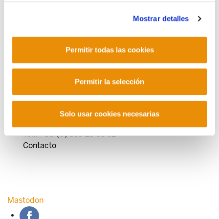
Mostrar detalles
Permitir todas las cookies
POLÍTICA DE COOKIES
CANAL DE INFORMACIÓN
POLÍTICA DE PRIVACIDAD
MAPA DEL SITIO
ACCESIBILIDAD
CONTACTO
Permitir la selección
Manu Robles-Arangiz Institutua Fundazioa
Barrainkua 13 - 48009 Bilbo -
Telf. +34 94 403 77 99
Solo usar cookies necesarias
Corderliers karrika 20 - 64100 Baiona -
Telf. +33 (0) 559 25 65 52
Contacto
Mastodon