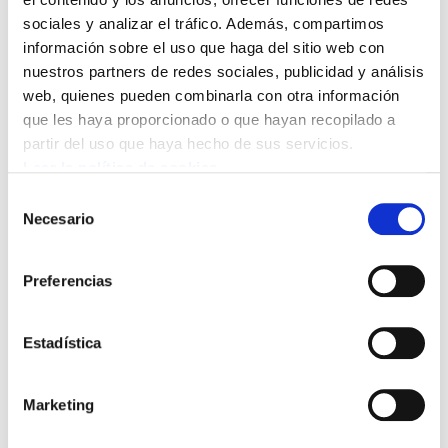
sociales y analizar el tráfico. Además, compartimos
información sobre el uso que haga del sitio web con
Bideo hau ikusi ahal izateko
marketing-cookieak onartu
nuestros partners de redes sociales, publicidad y análisis
behar dituzu.
web, quienes pueden combinarla con otra información
que les haya proporcionado o que hayan recopilado a
partir del uso que haya hecho de sus servicios.
Aprovechando la publicación de la Guía Laboral
Leer la política de cookies
sobre el empleo del hogar, organizamos una
Selección
sesión de trabajo .La guía pretende ser un recurso
Necesario
de
útil para las personas que hacen de filtros
consentimiento
jurídicos en ELA en nuestras comarcas y locales
Preferencias
ante la demanda de información y asistencia
existente. En la sesión participaron Zuria Arzúa,
autora de la guía, y Jone Bengetxea y Katia
Estadística
Henriquez.
Marketing