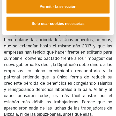
Las mejoras se materializaron tanto por el incremento
Permitir la selección
del gasto social en el cuidado de las personas mayores,
como en la reducción de unos beneficios nada
desdeñables que las empresas gestoras venían
Solo usar cookies necesarias
acumulando. La 'crispada Gipuzkoa' heredada, vino
acompañada de acuerdos que parecen sensatos si se
tienen claras las prioridades. Unos acuerdos, además,
que se extendían hasta el mismo año 2017 y que las
empresas han tenido que hacer frente en solitario para
cumplir el convenio pactado frente a los “impagos” del
nuevo gobierno. Es decir, la Diputación debe dinero a las
empresas en pleno crecimiento recaudatorio y la
patronal entiende que la única forma de reducir su
creciente pérdida de beneficios es congelando salarios
y renegociando derechos laborales a la baja. Al fin y al
cabo, pensarán todos, es más fácil ajustar por el
eslabón más débil: las trabajadoras. Parece que no
aprendieron nada de las luchas de las trabajadoras de
Bizkaia, ni de las gipuzkoanas, antes que ellas.