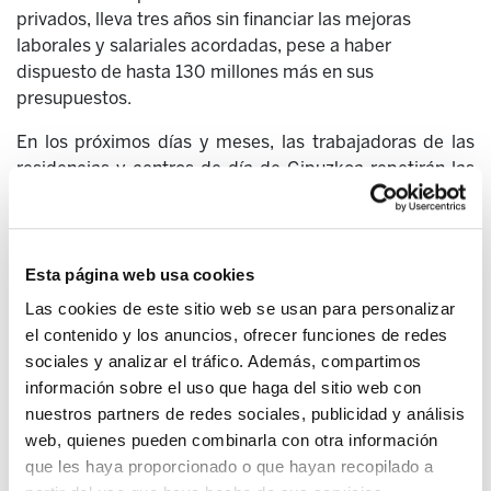
privados, lleva tres años sin financiar las mejoras
laborales y salariales acordadas, pese a haber
dispuesto de hasta 130 millones más en sus
presupuestos
.
En los próximos días y meses, las trabajadoras de las
residencias y centros de día de Gipuzkoa repetirán las
jornadas de huelga convocadas por ELA que iniciaron a
finales de septiembre, tras casi dos años de diálogos
frustrados. Piden, entre otros, que un nuevo convenio
sectorial recoja y respete las condiciones pactadas en
Esta página web usa cookies
los convenios de empresa del periodo 2013-2016.
Las cookies de este sitio web se usan para personalizar
También, mejoras en las condiciones salariales y
el contenido y los anuncios, ofrecer funciones de redes
laborales: ganan entre 1.100€ y 1.200€ mensuales en
sociales y analizar el tráfico. Además, compartimos
jornadas maratonianas y sometidas a horarios que
información sobre el uso que haga del sitio web con
complejizan cualquier conciliación, y enfrentan una
nuestros partners de redes sociales, publicidad y análisis
brecha salarial de hasta un 30% en la comparativa con
web, quienes pueden combinarla con otra información
otros servicios privatizados y masculinizados como el
que les haya proporcionado o que hayan recopilado a
de la limpieza viaria. Además, demandan que su