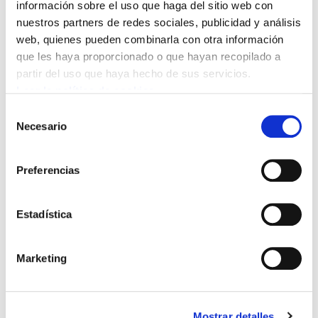
información sobre el uso que haga del sitio web con
nuestros partners de redes sociales, publicidad y análisis
web, quienes pueden combinarla con otra información
Bideo hau ikusi ahal izateko
marketing-cookieak onartu
que les haya proporcionado o que hayan recopilado a
behar dituzu.
partir del uso que haya hecho de sus servicios.
Leer la política de cookies
Desde Defender Andalucía comparten este
Selección
espacio de diálogo para pensar colectivamente
Necesario
de
los puentes entre el feminismo y el sindicalismo,
consentimiento
donde ha participado la responsable del área de
Preferencias
Igualdad de Género, Jone Bengoetxea, junto a
Pastora Filigrana, Cloti Quesada y Leo García.
Estadística
Marketing
Mostrar detalles