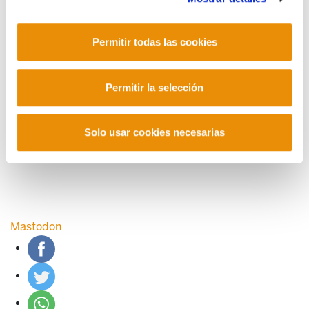
POLÍTICA DE COOKIES
CANAL DE INFORMACIÓN
POLÍTICA DE PRIVACIDAD
MAPA DEL SITIO
ACCESIBILIDAD
Permitir todas las cookies
CONTACTO
Manu Robles-Arangiz Institutua Fundazioa
Barrainkua 13 - 48009 Bilbo -
Permitir la selección
Telf. +34 94 403 77 99
Corderliers karrika 20 - 64100 Baiona -
Telf. +33 (0) 559 25 65 52
Solo usar cookies necesarias
Contacto
Mastodon