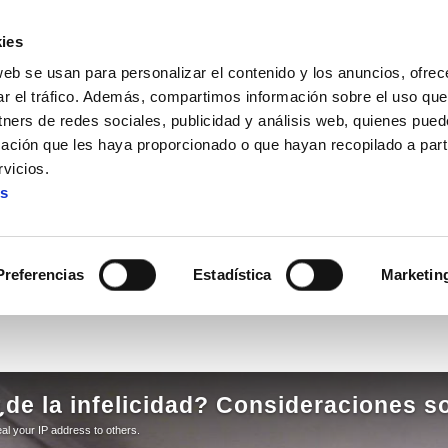
ies
web se usan para personalizar el contenido y los anuncios, ofrec
ar el tráfico. Además, compartimos información sobre el uso que
tners de redes sociales, publicidad y análisis web, quienes pue
ación que les haya proporcionado o que hayan recopilado a parti
un marco ideológico que defiende los intereses de las empre
vicios.
es
ar un marco ideológico que d
empresas y ningunea a los si
Preferencias
Estadística
Marketin