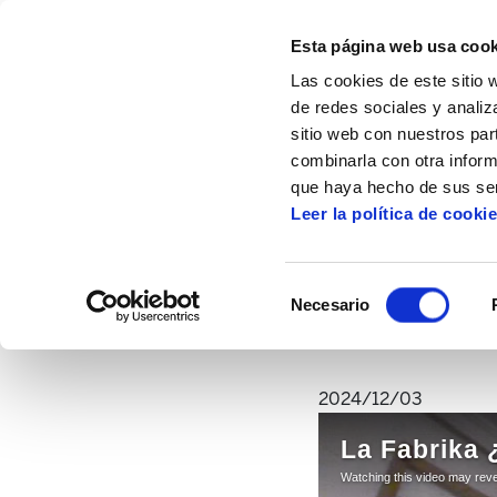
Esta página web usa cook
Las cookies de este sitio 
de redes sociales y analiz
sitio web con nuestros par
combinarla con otra inform
Inicio
Artículos
Fabrika: Cómo Impulsar 
que haya hecho de sus ser
Leer la política de cooki
Fabrika: Cómo Impuls
de las 
Selección
Necesario
de
consentimiento
2024/12/03