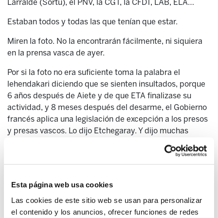
Larralde (Sortu), el PNV, la CGT, la CFDT, LAB, ELA…
Estaban todos y todas las que tenían que estar.
Miren la foto. No la encontrarán fácilmente, ni siquiera
en la prensa vasca de ayer.
Por si la foto no era suficiente toma la palabra el
lehendakari diciendo que se sienten insultados, porque
6 años después de Aiete y de que ETA finalizase su
actividad, y 8 meses después del desarme, el Gobierno
francés aplica una legislación de excepción a los presos
y presas vascos. Lo dijo Etchegaray. Y dijo muchas
cosas más.
Luego hablan la hija de un preso, Anaiz Funosas y Michel
Tubiana, artesanos ambos y éste presidente de Honor
de la Liga de los Derechos del Hombre, prestigiosa
Esta página web usa cookies
organización de más de un siglo de existencia. Habla
Las cookies de este sitio web se usan para personalizar
Mixel Berhokoirigoin y actúa Fermín Muguruza.
el contenido y los anuncios, ofrecer funciones de redes