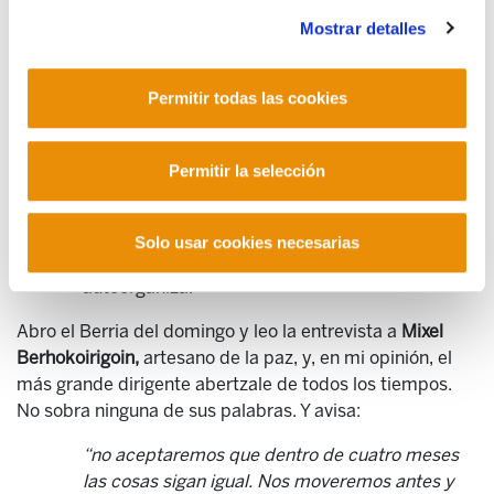
jamás la sociedad civil debería haber tenido que
Mostrar detalles
asumir.
Y cuando ha llegado la hora de los presos y
Permitir todas las cookies
presas, se han puesto al frente del clamor
popular. No porque se consideren el frente de
nada, sino porque entienden que su función es
Permitir la selección
precisamente dar cauce al clamor de la gente.
Porque entienden su liderazgo político
conectado estrechamente con las aspiraciones
Solo usar cookies necesarias
éticas y políticas de una sociedad que se
autoorganiza.
Abro el Berria del domingo y leo la entrevista a
Mixel
Berhokoirigoin,
artesano de la paz, y, en mi opinión, el
más grande dirigente abertzale de todos los tiempos.
No sobra ninguna de sus palabras. Y avisa:
“
no aceptaremos que dentro de cuatro meses
las cosas sigan igual. Nos moveremos antes y