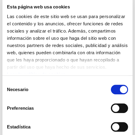
Esta página web usa cookies
Las cookies de este sitio web se usan para personalizar
el contenido y los anuncios, ofrecer funciones de redes
sociales y analizar el tráfico. Además, compartimos
información sobre el uso que haga del sitio web con
nuestros partners de redes sociales, publicidad y análisis
web, quienes pueden combinarla con otra información
que les haya proporcionado o que hayan recopilado a
INTRODUCCION
partir del uso que haya hecho de sus servicios.
Leer la política de cookies
La falta de prevención en las empresas y sobre todo la
Selección
precariedad del mercado laboral provoca cada año
Necesario
de
miles de accidentes en Hego Euskal Herria. La pérdida
consentimiento
de salud derivada de un accidente de trabajo tiene
consecuencias irreparables que incapacitan al afectado
Preferencias
o afectada de manera temporal o permanente, y en
ocasiones se cobra su vida.
Estadística
La actual coyuntura, los constantes recortes de