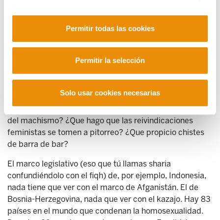
desgraciadamente, solo en países musulmanes. Estos
países, además, no solo son musulmanes, sino que
Permitir todas las cookies
algunos de ellos también son dictaduras, e incluso
dictaduras respaldadas por países "tan feministas"
como Estados Unidos o Francia, que bien podrían
Permitir la selección
condicionar su apoyo al respeto de los derechos
fundamentales de las mujeres, pero que prefieren pasar
por alto ese pequeño detalle.
Solo usar cookies necesarias
¿Te sigue pareciendo ahora que mi discurso es amigo
del machismo? ¿Que hago que las reivindicaciones
feministas se tomen a pitorreo? ¿Que propicio chistes
de barra de bar?
El marco legislativo (eso que tú llamas sharia
confundiéndolo con el fiqh) de, por ejemplo, Indonesia,
nada tiene que ver con el marco de Afganistán. El de
Bosnia-Herzegovina, nada que ver con el kazajo. Hay 83
países en el mundo que condenan la homosexualidad.