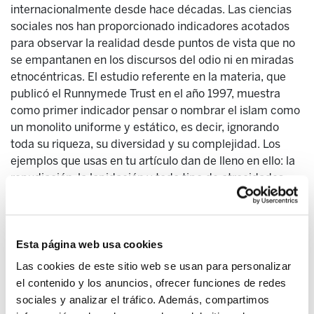
internacionalmente desde hace décadas. Las ciencias
sociales nos han proporcionado indicadores acotados
para observar la realidad desde puntos de vista que no
se empantanen en los discursos del odio ni en miradas
etnocéntricas. El estudio referente en la materia, que
publicó el Runnymede Trust en el año 1997, muestra
como primer indicador pensar o nombrar el islam como
un monolito uniforme y estático, es decir, ignorando
toda su riqueza, su diversidad y su complejidad. Los
ejemplos que usas en tu artículo dan de lleno en ello: la
repudiación, la lapidación y todo tipo de atrocidades
contra los derechos de las mujeres corresponden a la
realidad sanguinaria de algunos países musulmanes
(que como mujer y como feminista denuncio con una
Esta página web usa cookies
intensidad que posiblemente ni conozcas), pero a
menudo obviamos que las víctimas de estos horrores
Las cookies de este sitio web se usan para personalizar
también son musulmanas. Que lo son los asesinos del
el contenido y los anuncios, ofrecer funciones de redes
EI, pero también las combatientes de Kobane y la gran
sociales y analizar el tráfico. Además, compartimos
mayoría de personas que están en la línea del frente