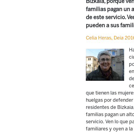
Bizkaia, porque ven
familias pagan un 
de este servicio. V
pueden a sus famil
Celia Heras, Deia 20
Ha
ci
po
en
de
ce
que tienen las mujere
huelgas por defender 
residentes de Bizkaia,
familias pagan un alt
servicio. Ven lo que 
familiares y oyen a l