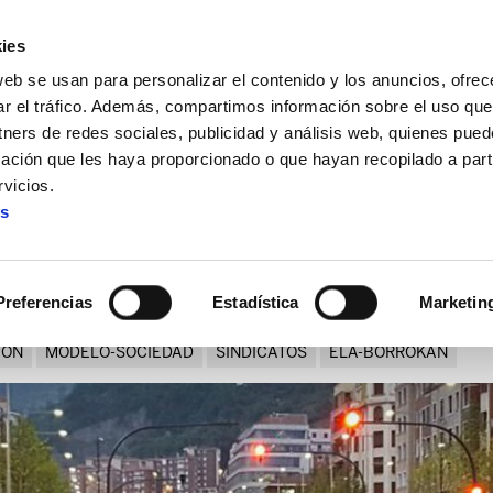
ies
web se usan para personalizar el contenido y los anuncios, ofrec
ar el tráfico. Además, compartimos información sobre el uso que
tners de redes sociales, publicidad y análisis web, quienes pue
ación que les haya proporcionado o que hayan recopilado a parti
dencias
vicios.
es
a Diputación y las residenci
Preferencias
Estadística
Marketin
ION
MODELO-SOCIEDAD
SINDICATOS
ELA-BORROKAN