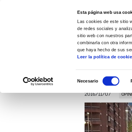
Esta página web usa cook
Las cookies de este sitio 
de redes sociales y analiz
sitio web con nuestros par
combinarla con otra inform
Inicio
Artículos
La Diputación y las resi
que haya hecho de sus ser
Leer la política de cooki
L
Selección
Necesario
de
consentimiento
2016/11/07
OPIN