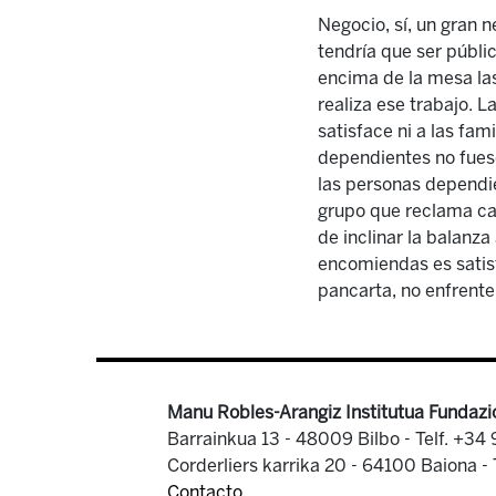
Negocio, sí, un gran n
tendría que ser públi
encima de la mesa las
realiza ese trabajo. 
satisface ni a las fam
dependientes no fuese
las personas dependie
grupo que reclama cal
de inclinar la balanz
encomiendas es satisf
pancarta, no enfrente
Manu Robles-Arangiz Institutua Fundazi
Barrainkua 13 - 48009 Bilbo -
Telf. +34
Corderliers karrika 20 - 64100 Baiona -
Contacto