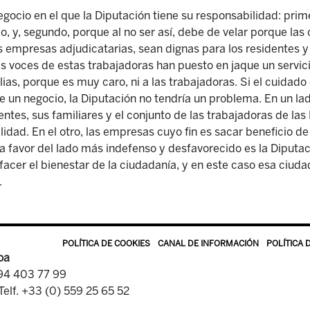
egocio en el que la Diputación tiene su responsabilidad: prim
co, y, segundo, porque al no ser así, debe de velar porque la
 empresas adjudicatarias, sean dignas para los residentes y
Las voces de estas trabajadoras han puesto en jaque un servic
ilias, porque es muy caro, ni a las trabajadoras. Si el cuidad
 un negocio, la Diputación no tendría un problema. En un la
ntes, sus familiares y el conjunto de las trabajadoras de las
idad. En el otro, las empresas cuyo fin es sacar beneficio d
a a favor del lado más indefenso y desfavorecido es la Diputa
acer el bienestar de la ciudadanía, y en este caso esa ciuda
.
POLÍTICA DE COOKIES
CANAL DE INFORMACIÓN
POLÍTICA 
oa
 94 403 77 99
Telf. +33 (0) 559 25 65 52