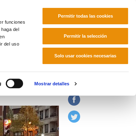
Permitir todas las cookies
er funciones
 haga del
Euskara
Français
Español
Permitir la selección
den
r del uso
Solo usar cookies necesarias
as
g
Mostrar detalles