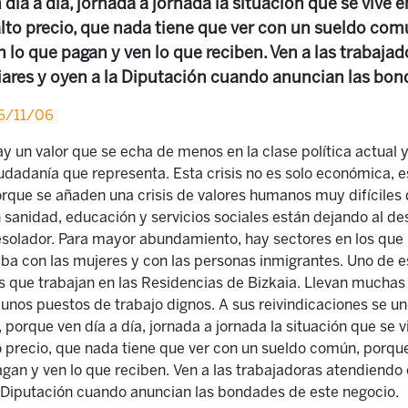
 día a día, jornada a jornada la situación que se vive 
alto precio, que nada tiene que ver con un sueldo co
en lo que pagan y ven lo que reciben. Ven a las traba
iares y oyen a la Diputación cuando anuncian las bon
16/11/06
y un valor que se echa de menos en la clase política actual y
udadanía que representa. Esta crisis no es solo económica,
rque se añaden una crisis de valores humanos muy difíciles 
 sanidad, educación y servicios sociales están dejando al 
solador. Para mayor abundamiento, hay sectores en los que 
ba con las mujeres y con las personas inmigrantes. Uno de e
s que trabajan en las Residencias de Bizkaia. Llevan muchas
unos puestos de trabajo dignos. A sus reivindicaciones se une
 porque ven día a día, jornada a jornada la situación que se 
o precio, que nada tiene que ver con un sueldo común, porqu
pagan y ven lo que reciben. Ven a las trabajadoras atendiend
a Diputación cuando anuncian las bondades de este negocio.