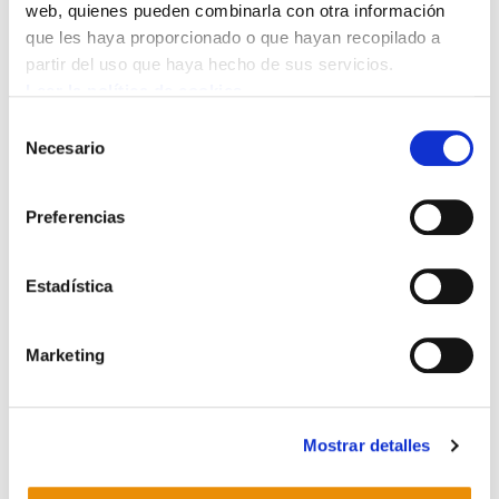
web, quienes pueden combinarla con otra información
laboral. Crítica al
que les haya proporcionado o que hayan recopilado a
"Manifiesto de
partir del uso que haya hecho de sus servicios.
los cien". Parte 1
Leer la política de cookies
La dualidad
Selección
laboral. Crítica al
Necesario
de
"Manifiesto de
consentimiento
los cien". Parte 2
Preferencias
Estadística
Marketing
POLÍTICA DE COOKIES
CANAL DE INFORMACIÓN
Mostrar detalles
POLÍTICA DE PRIVACIDAD
MAPA DEL SITIO
ACCESIBILIDAD
CONTACTO