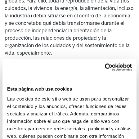
globales. Para ello, toda la reproducción de la vida (los
cuidados, la vivienda, la energía, la alimentación, incluso
la industria) debía situarse en el centro de la economía,
y se concretaba qué debía transformarse durante el
proceso de independencia: la orientación de la
producción, las relaciones de propiedad y la
organización de los cuidados y del sostenimiento de la
vida, especialmente.
En los años posteriores, tras el fracaso del proyecto
independentista y la retirada de la mayoría de partidos,
la soberanía se ha vaciado de significado, y hoy muchos
de los partidos que se definen como soberanistas no
Esta página web usa cookies
desarrollan ni en sus programas ni en su agenda política
Las cookies de este sitio web se usan para personalizar
estrategias para cuestionar el poder del capital.
el contenido y los anuncios, ofrecer funciones de redes
sociales y analizar el tráfico. Además, compartimos
Euskal Herria no es Cataluña, pero también existí el
información sobre el uso que haga del sitio web con
riesgo de que ocurra algo parecido. El autogobierno se
nuestros partners de redes sociales, publicidad y análisis
presenta como un éxito tanto en la CAV como en
web, quienes pueden combinarla con otra información
Navarra: para ello se mencionan indicadores de renta,