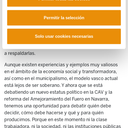
existentes: no se les exige a las empresas que a cambio
de las ayudas públicas se garantice la estabilidad del
Permitir la selección
empleo, la inversión local, el compromiso de
permanencia en el territorio o la transición ecológica y,
como consecuencia, es el sector privado quien toma la
Solo usar cookies necesarias
mayoría de decisiones que condicionan el futuro de
Euskal Herria, mientras las políticas públicas se limitan
a respaldarlas.
Aunque existen experiencias y ejemplos muy valiosos
en el ámbito de la economía social y transformadora,
así como en el municipalismo, el modelo vasco actual
está lejos de ser soberano. Y ahora que se está
debatiendo un nuevo estatus político en la CAV y la
reforma del Amejoramiento del Fuero en Navarra,
tenemos una oportunidad para debatir quién debe
decidir, cómo debe hacerse y qué y para quién
producimos. Porque en este momento ni la clase
trabajadora, ni la sociedad, ni las instituciones públicas