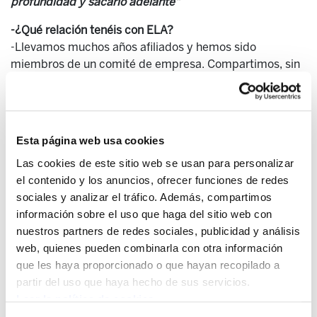
profundidad y sacarlo adelante"
-¿Qué relación tenéis con ELA?
-Llevamos muchos años afiliados y hemos sido
miembros de un comité de empresa. Compartimos, sin
duda, la visión de ELA sobre el mundo. Aún siendo
autónomos seguimos afiliados y dispuestos a colaborar
con ELA en lo que podamos.
-¿Cómo y por qué decidísteis dar este cambio?
Esta página web usa cookies
-Nuestro anterior trabajo en una cadena de montaje no
Las cookies de este sitio web se usan para personalizar
nos aportaba nada; más bien al revés. Este proyecto
el contenido y los anuncios, ofrecer funciones de redes
empezó como una broma pero llegó un momento en
sociales y analizar el tráfico. Además, compartimos
que vimos que era posible desarrollarlo en profundidad
información sobre el uso que haga del sitio web con
y sacarlo adelante. Hemos trabajado durante meses en
nuestros partners de redes sociales, publicidad y análisis
el local y en casa para hacerlo realidad y aquí estamos.
web, quienes pueden combinarla con otra información
Además de crear nuestro propio puesto de trabajo, con
que les haya proporcionado o que hayan recopilado a
Ekobazter, modestamente, creemos que tenemos
partir del uso que haya hecho de sus servicios.
posibilidad de crear conciencia enseñando los valores
Leer la política de cookies
extra que aportan este tipo de productos. Lo ecológico