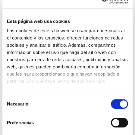
Celia Heras: "Se ahogan voces, pero se encienden
Esta página web usa cookies
iras. Nos llaman locas, histéricas, violentas, pero
Las cookies de este sitio web se usan para personalizar
hasta Dios expresó su ira y le siguen rezando; así
el contenido y los anuncios, ofrecer funciones de redes
que no piensen que aunque falten voces, podrán
sociales y analizar el tráfico. Además, compartimos
callarnos."
información sobre el uso que haga del sitio web con
nuestros partners de redes sociales, publicidad y análisis
Celia Heras, militante de ELA
web, quienes pueden combinarla con otra información
Cuarenta y cinco mujeres
que les haya proporcionado o que hayan recopilado a
asesinadas en el 2020.
partir del uso que haya hecho de sus servicios.
Leer la política de cookies
Cuatro en lo que va de año.
Selección
Seguimos teniendo unas
Necesario
de
cifras "oficiales"
consentimiento
escandalosas en violencia
machista.
Preferencias
Ni a gobiernos conservadores ni a gobiernos