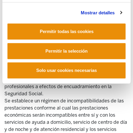
firme.
Mostrar detalles
Prestaciones económicas de
dependencia
Permitir todas las cookies
Las medidas aprobadas solo se centran en recortar las
prestaciones económicas existentes, sin impulsar los
servicios sociales.
Permitir la selección
El recorte de las prestaciones económicas para
cuidados en el entorno familiar y apoyo a cuidadores no
Solo usar cookies necesarias
profesionales. Se reduce su cuantía.
Cambio en la situación de los cuidadores no
profesionales a efectos de encuadramiento en la
Seguridad Social.
Se establece un régimen de incompatibilidades de las
prestaciones conforme al cual las prestaciones
económicas serán incompatibles entre sí y con los
servicios de ayuda a domicilio, servicio de centro de día
y de noche y de atención residencial y los servicios