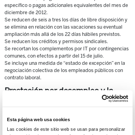
específico o pagas adicionales equivalentes del mes de
diciembre de 2012.
Se reducen de seis a tres los días de libre disposición y
se elimina en relación con las vacaciones su eventual
ampliación más allá de los 22 días hábiles previstos.
Se reducen los créditos y permisos sindicales.
Se recortan los complementos por IT por contingencias
comunes, con efectos a partir del 15 de julio.
Se incluye una medida de “estado de excepción” en la
negociación colectiva de los empleados públicos con
contrato laboral.
Prestación por desempleo y la
renta activa de inserción
Se reduce la cuantía de la prestación por desempleo a
partir del sexto mes
Esta página web usa cookies
Se recorta la prestación por desempleo a quienes
Las cookies de este sitio web se usan para personalizar
tienen empleo a tiempo parcial.