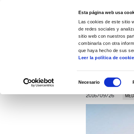
Esta página web usa cook
Las cookies de este sitio 
de redes sociales y analiz
sitio web con nuestros par
combinarla con otra inform
Inicio
Artículos
Los 7 "mejores" eufemis
que haya hecho de sus ser
Leer la política de cooki
Los 7 "mejores" 
Selección
Necesario
de
consentimiento
2016/09/26
MED