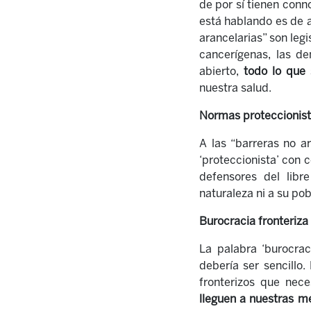
de por sí tienen conn
está hablando es de a
arancelarias” son leg
cancerígenas, las de
abierto,
todo lo que 
nuestra salud.
Normas proteccionis
A las “barreras no a
‘proteccionista’ con 
defensores del libr
naturaleza ni a su po
Burocracia fronteriza
La palabra ‘burocrac
debería ser sencillo.
fronterizos que nece
lleguen a nuestras m