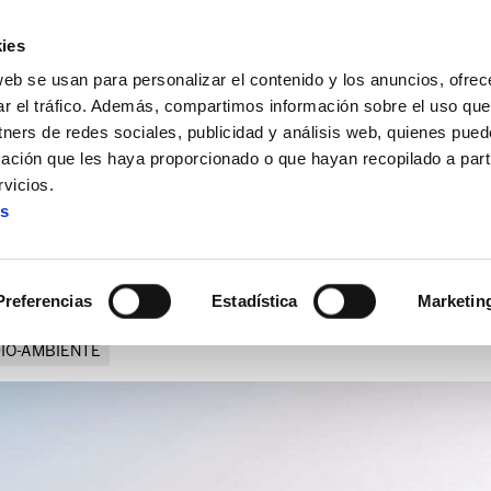
ies
web se usan para personalizar el contenido y los anuncios, ofrec
ar el tráfico. Además, compartimos información sobre el uso que
tners de redes sociales, publicidad y análisis web, quienes pue
ación que les haya proporcionado o que hayan recopilado a parti
mos de los tratados de libre comercio
vicios.
es
eufemismos de los tratados 
Preferencias
Estadística
Marketin
IO-AMBIENTE