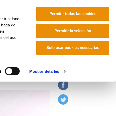
Permitir todas las cookies
er funciones
 haga del
Euskara
Français
Español
Permitir la selección
den
r del uso
Solo usar cookies necesarias
de libre comercio
g
Mostrar detalles