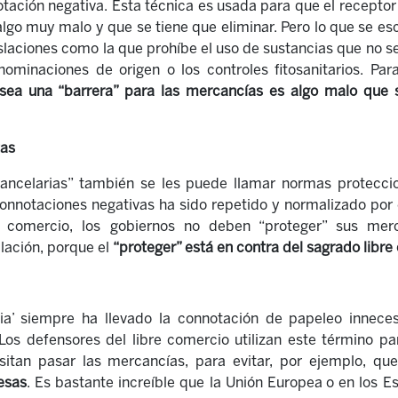
otación negativa. Esta técnica es usada para que el receptor
lgo muy malo y que se tiene que eliminar. Pero lo que se esc
islaciones como la que prohíbe el uso de sustancias que no 
nominaciones de origen o los controles fitosanitarios. Pa
sea una “barrera” para las mercancías es algo malo que 
tas
rancelarias” también se les puede llamar normas proteccion
connotaciones negativas ha sido repetido y normalizado por e
e comercio, los gobiernos no deben “proteger” sus mer
blación, porque el
“proteger” está en contra del sagrado libr
ia’ siempre ha llevado la connotación de papeleo innece
 Los defensores del libre comercio utilizan este término pa
sitan pasar las mercancías, para evitar, por ejemplo, qu
esas
. Es bastante increíble que la Unión Europea o en los 