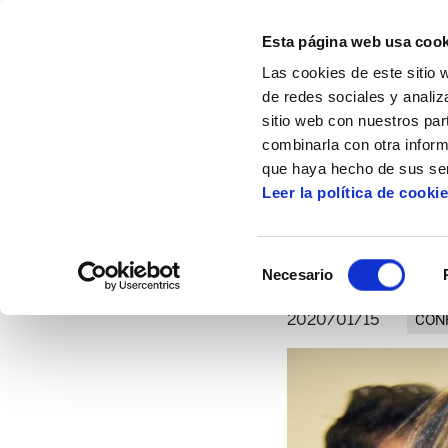
Esta página web usa cook
Las cookies de este sitio 
de redes sociales y analiz
sitio web con nuestros par
combinarla con otra inform
Inicio
Artículos
Lucha. Comunicación. Vi
que haya hecho de sus ser
Leer la política de cooki
L
Selección
Necesario
de
consentimiento
2020/01/15
CON