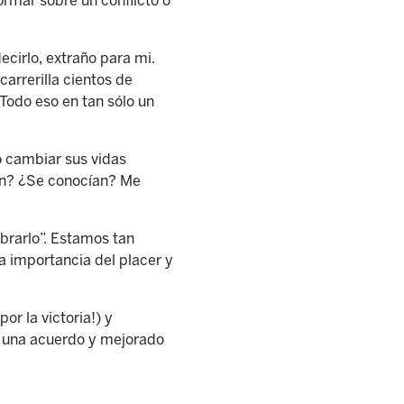
formar sobre un conflicto o
ecirlo, extraño para mi.
arrerilla cientos de
Todo eso en tan sólo un
o cambiar sus vidas
ran? ¿Se conocían? Me
ebrarlo”. Estamos tan
la importancia del placer y
or la victoria!) y
o una acuerdo y mejorado