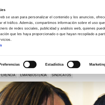
ies
web se usan para personalizar el contenido y los anuncios, ofrec
ar el tráfico. Además, compartimos información sobre el uso que
tners de redes sociales, publicidad y análisis web, quienes pue
ación que les haya proporcionado o que hayan recopilado a parti
ctoria.
vicios.
es
ucha. Comunicación. Victori
Preferencias
Estadística
Marketin
FERENCIA
EMANBOSTEKOA
SINDICATOS