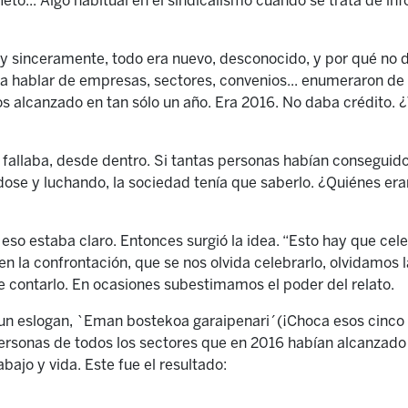
leto... Algo habitual en el sindicalismo cuando se trata de in
 y sinceramente, todo era nuevo, desconocido, y por qué no d
hablar de empresas, sectores, convenios... enumeraron de c
s alcanzado en tan sólo un año. Era 2016. No daba crédito. ¿
 fallaba, desde dentro. Si tantas personas habían conseguid
dose y luchando, la sociedad tenía que saberlo. ¿Quiénes e
 eso estaba claro. Entonces surgió la idea. “Esto hay que cel
en la confrontación, que se nos olvida celebrarlo, olvidamos 
de contarlo. En ocasiones subestimamos el poder del relato.
n eslogan, `Eman bostekoa garaipenari´(
¡C
hoca esos cinco p
ersonas de todos los sectores que en 2016 habían alcanzad
bajo y vida. Este fue el resultado: