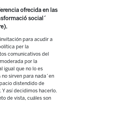
rencia ofrecida en las
nsformació social´
e).
nvitación para acudir a
lítica per la
retos comunicativos del
 moderada por la
l igual que no lo es
s no sirven para nada´en
spacio distendido de
. Y así decidimos hacerlo.
to de vista, cuáles son