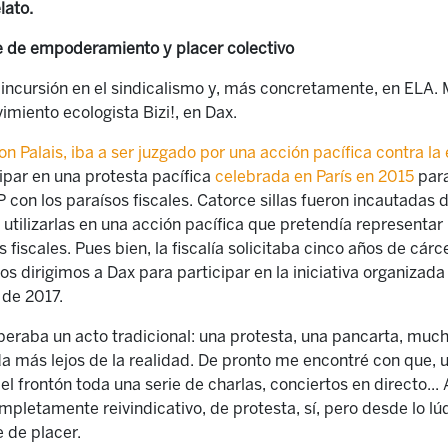
lato.
e de empoderamiento y placer colectivo
ncursión en el sindicalismo y, más concretamente, en ELA. M
imiento ecologista Bizi!, en Dax.
on Palais, iba a ser juzgado por una acción pacífica contra la 
ipar en una protesta pacífica
celebrada en París en 2015
para
 con los paraísos fiscales. Catorce sillas fueron incautadas 
e utilizarlas en una acción pacífica que pretendía representar 
s fiscales. Pues bien, la fiscalía solicitaba cinco años de cá
nos dirigimos a Dax para participar en la iniciativa organizada
 de 2017.
eraba un acto tradicional: una protesta, una pancarta, mucha
a más lejos de la realidad. De pronto me encontré con que, un
el frontón toda una serie de charlas, conciertos en directo..
mpletamente reivindicativo, de protesta, sí, pero desde lo lú
 de placer.