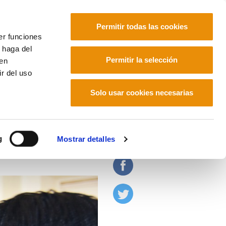
Permitir todas las cookies
er funciones
 haga del
Euskara
Français
Español
Permitir la selección
den
r del uso
Solo usar cookies necesarias
a.
g
Mostrar detalles