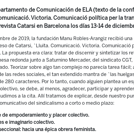
partamento de Comunicación de ELA (texto de la confe
omunicació. Victoria. Comunicació política per la tra
revista Catarsi en Barcelona los días 13-14 de diciembr
re de 2019, la fundación Manu Robles-Arangiz recibió una i
eso de Catarsi, `Lluita. Comunicació. Victoria. Comunicació po
 La propuesta era clara: tratar de discernir y sintetizar los 
mesa redonda junto a Saturnino Mercader, del sindicato CGT,
ado. Teorizar sobre algo tan complejo no parecía tarea fácil; a
de las redes sociales, el tan extendido mantra de `las huelga
e 280 caracteres. Por lo tanto, cuando alguien plantea un e
olectivo, se debe, al menos, agradecer, participar y aprender
udimos a la cita. Allí tratamos de explicar, desde nuestro pun
comunicativo del sindicalismo a corto o medio plazo:
e de empoderamiento y placer colectivo.
tes e imaginario colectivo.
seccional: hacia una épica obrera feminista.