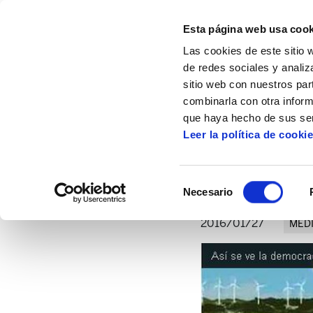
Esta página web usa cook
Las cookies de este sitio 
de redes sociales y analiz
sitio web con nuestros par
combinarla con otra inform
Inicio
Artículos
Luchar por la democracia
que haya hecho de sus ser
Leer la política de cooki
Luchar por la de
Selección
Necesario
de
consentimiento
2016/01/27
MED