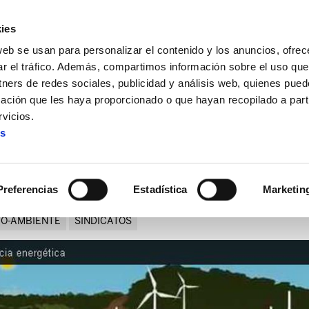
ies
web se usan para personalizar el contenido y los anuncios, ofrec
ar el tráfico. Además, compartimos información sobre el uso que
tners de redes sociales, publicidad y análisis web, quienes pue
ación que les haya proporcionado o que hayan recopilado a parti
 energética para una transición justa
vicios.
es
mocracia energética para una
Preferencias
Estadística
Marketin
IO-AMBIENTE
SINDICATOS