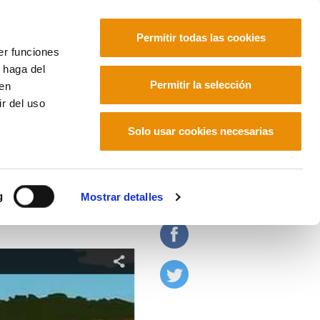
Permitir todas las cookies
er funciones
 haga del
Euskara
Français
Español
Permitir la selección
den
r del uso
Solo usar cookies necesarias
 transición justa
g
Mostrar detalles