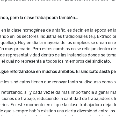
do, pero la clase trabajadora también...
s en la clase homogénea de antaño, es decir, en la época en l
do en los sectores industriales tradicionales (e.j. Extracció
quellos). Hoy en día la mayoría de los empleos se crean en el 
ún más precario.
Pero
e
stos cambios no se reflejan dentro de
e representatividad dentro de las instancias donde se toman
,
el cual no representa a todos los miembros del sindicato.
 sigue reforzándose en muchos ámbitos. El sindicato ¿está 
ue los sindicatos tienen que renovar tanto su discurso como s
á reforzando, sí, y cada vez le da más importancia a ganar má
ndiciones de trabajo, reduciendo la cantidad de trabajadores 
arios. En este momento en el que la clase trabajadora deja 
e que siempre había existido una cierta diversidad
entre lo