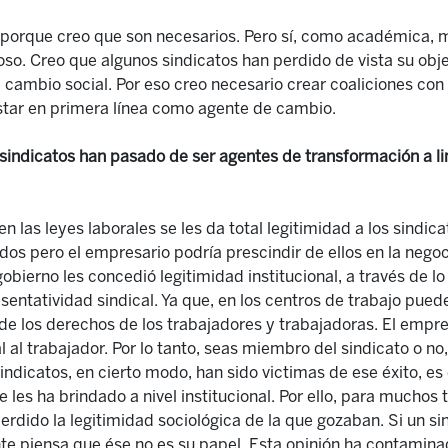
, porque creo que son
necesarios. Pero s
í
, como académica, mi
uroso. Creo que algunos sindicatos han perdido de vista su obje
l cambio social. Por eso creo necesario crear coaliciones con
star en primera l
í
nea como agente de cambio.
 sindicatos han pasado de ser agentes de transformación a lim
n las leyes laborales se les da total legitimidad a los sindic
ados pero el empresario podría prescindir de ellos en la nego
gobierno les
concedió
legitimidad institucional,
a través de l
sentatividad sindical. Ya que, en los centros de trabajo puede
de los derechos de los trabajadores
y trabajadoras
. El empr
 al trabajador. Por lo tanto, s
e
as miembro del sindicato o no, 
sindicatos,
en cierto modo,
han sido victimas de ese éxito, es 
les ha brindado a nivel institucional. Por ello, para muchos 
perdido la legitimidad sociológica
de la que gozaban.
Si un s
nte piensa que
é
se no es su papel.
Esta opinión ha contaminad