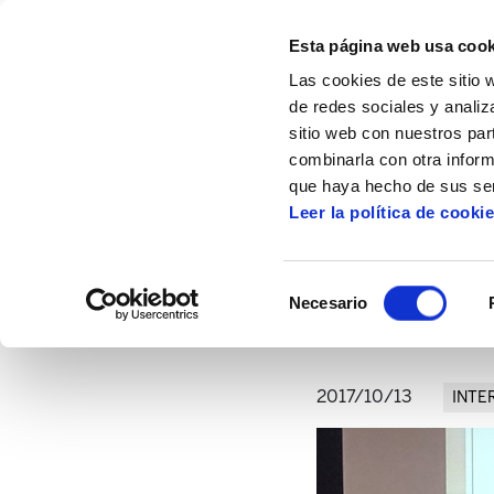
Esta página web usa cook
Las cookies de este sitio 
de redes sociales y analiz
sitio web con nuestros par
combinarla con otra inform
Inicio
Artículos
Melanie Dufour-Poirier: 
que haya hecho de sus ser
Leer la política de cooki
Melanie Dufour-Poirier
Selección
Necesario
de
consentimiento
2017/10/13
INTE