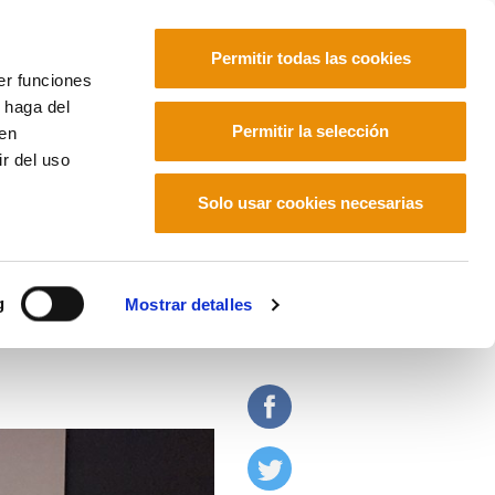
Permitir todas las cookies
er funciones
 haga del
Euskara
Français
Español
Permitir la selección
den
r del uso
ocal"
Solo usar cookies necesarias
mérica están jugando en
g
Mostrar detalles