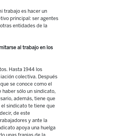
 trabajo es hacer un
tivo principal: ser agentes
 otras entidades de la
itarse al trabajo en los
atos. Hasta 1944 los
ciación colectiva. Después
o que se conoce como
el
 haber sólo un sindicato,
esario, adem
á
s, tiene que
el sindicato te tiene que
decir, de este
trabajadores y ante la
indicato apoya una huelga
o unas franjas de la