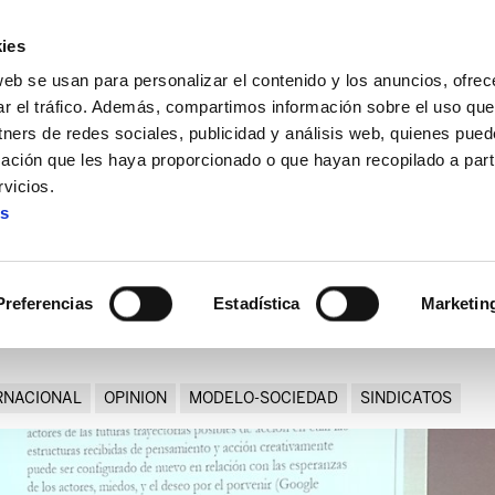
ies
web se usan para personalizar el contenido y los anuncios, ofrec
ar el tráfico. Además, compartimos información sobre el uso que
tners de redes sociales, publicidad y análisis web, quienes pue
ación que les haya proporcionado o que hayan recopilado a parti
"Los sindicatos en Norteamérica están jugando en el terreno l
vicios.
es
: "Los sindicatos en Nortea
el terreno local"
Preferencias
Estadística
Marketin
RNACIONAL
OPINION
MODELO-SOCIEDAD
SINDICATOS