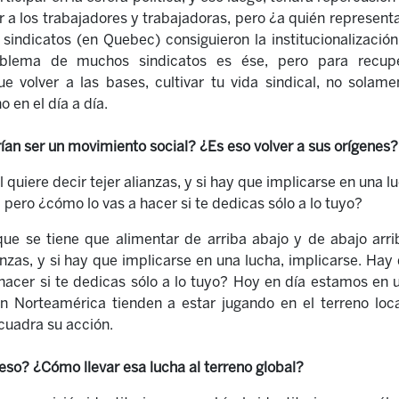
r a los trabajadores
y trabajadoras
, pero ¿a quién represent
s sindicatos (en Quebec)
consiguieron la
institucionalizació
roblema de muchos sindicatos es
é
se, pero para recupe
que volver a las bases, cultivar tu vida sindical, no sola
no en el día a día.
ían ser un movimiento social? ¿Es eso volver a sus orígenes? 
 quiere decir tejer alianzas, y si hay que implicarse en una l
, pero ¿c
ó
mo lo vas a hacer si te dedicas sólo a lo tuyo?
 que se tiene que alimentar de arriba abajo y de abajo arr
anzas, y si hay que implicarse en una lucha, implicarse. Hay 
hacer si te dedicas sólo a lo tuyo? Hoy en día estamos en u
en Norteamérica tienden a estar jugando en el terreno loc
ncuadr
a
su acción.
so? ¿Cómo llevar esa lucha al terreno global?