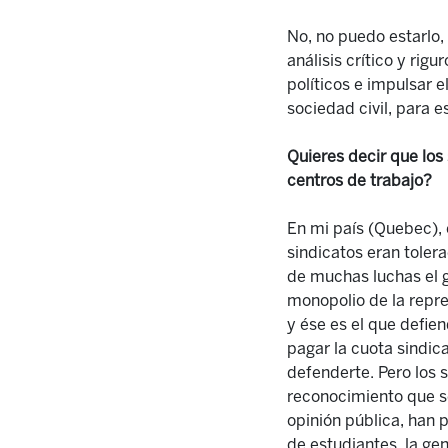
No, no puedo estar
lo
análisis crítico y rig
políticos
e impulsar
e
sociedad civil, para e
Quieres decir que los
centros de trabajo?
En mi país (Quebec), e
sindicatos eran toler
de muchas luchas el 
monopolio de la repre
y
ése
es el que defien
pagar la cuota sindical
defender
te
. Pero los 
reconocimiento que se 
opini
ó
n p
ú
blica, han 
de estudiantes, la ge