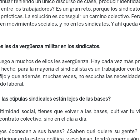
inuar teniendo un único discurso de clase, producir identid
 entre los trabajadores? Es un gran reto, porque los sindicat
 pr
á
cticas. La solución es conseguir un camino colectivo. Per
en movimientos sociales, y no en los sindicatos. Y ahí queda 
s les da vergüenza militar en los sindicatos.
luego
a muchos de ellos les avergüenza
. Hay cada vez más pr
De hecho, para la mayoría el sindicalista es un trabajador con
fijo
y que además,
muchas veces, no escucha las necesidade
do laboral.
 las cúpulas sindicales están lejos de las bases?
itimidad social
, tienes que volver a las bases, cultivar tu 
contrato colectivo,
sino en el día a día.
rgos ¿conocen a sus bases? ¿Saben qué quiere su gente? 
rticipar en la esfera política, y eso luego, tendrá repercusión