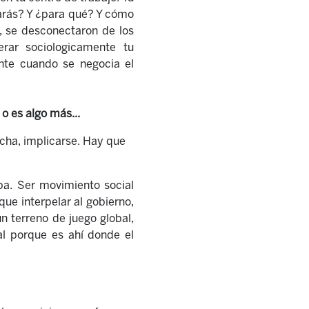
arás? Y ¿para qué? Y c
ó
mo
n, se desconectaron de los
rar sociol
o
gicamente tu
mente cuando se negocia el
o es algo más...
ucha, implicarse. Hay que
iba. Ser movimiento social
que interpelar al gobierno,
n terreno de juego global,
al porque e
s ahí donde el