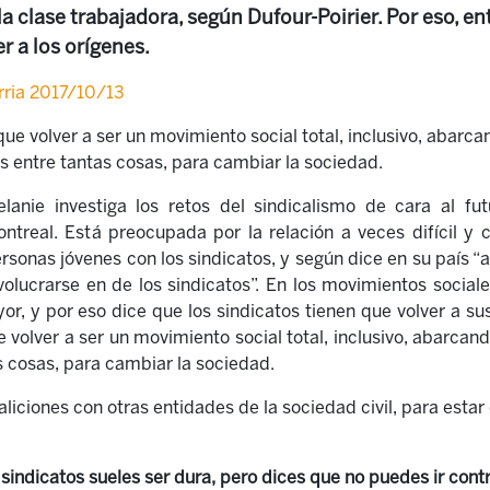
la clase trabajadora, según Dufour-Poirier. Por eso, en
 a los orígenes.
rria 2017/10/13
que volver a ser un movimiento social total, inclusivo, abarca
s entre tantas cosas, para cambiar la sociedad.
lanie investiga los retos del sindicalismo de cara al fu
ntreal. Est
á
preocupada por la relación a veces difícil y 
rsonas jóvenes con los sindicatos, y seg
ú
n dice en su pa
í
s “
volucrarse
en
de los sindicatos”. En los movimientos social
or, y por eso dice que los sindicatos tienen que volver a su
e volver a ser un movimiento social total, inclusivo, abarcan
s cosas, para cambiar la sociedad.
aliciones con otras entidades de la sociedad civil, para esta
sindicatos sueles ser dura, pero dices que no puedes ir contr