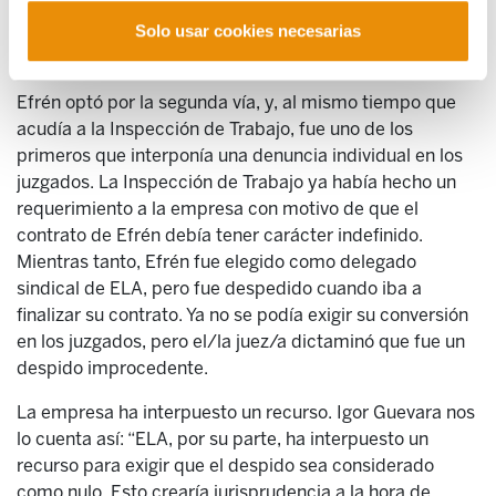
otro lado, denunciar la situación, es decir: que después
de un año trabajando, le despidieron para después
Solo usar cookies necesarias
reincorporarlo en el mismo puesto de trabajo.
Efrén optó por la segunda vía, y, al mismo tiempo que
acudía a la Inspección de Trabajo, fue uno de los
primeros que interponía una denuncia individual en los
juzgados. La Inspección de Trabajo ya había hecho un
requerimiento a la empresa con motivo de que el
contrato de Efrén debía tener carácter indefinido.
Mientras tanto, Efrén fue elegido como delegado
sindical de ELA, pero fue despedido cuando iba a
finalizar su contrato. Ya no se podía exigir su conversión
en los juzgados, pero el/la juez/a dictaminó que fue un
despido improcedente.
La empresa ha interpuesto un recurso. Igor Guevara nos
lo cuenta así: “ELA, por su parte, ha interpuesto un
recurso para exigir que el despido sea considerado
como nulo. Esto crearía jurisprudencia a la hora de