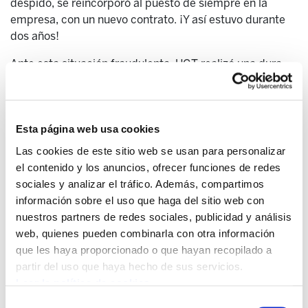
despido, se reincorporó al puesto de siempre en la
empresa, con un nuevo contrato. ¡Y así estuvo durante
dos años!
Ante esta situación fraudulenta, UGT realizó una dura
campaña entre sus afiliados, y, en general, entre todas
las personas trabajadoras: querían hacer creer que el
fraude era legal, y, por tanto, normal. Es decir, que era
legal trabajar durante dos años con un contrato
Esta página web usa cookies
temporal. Efrén lo creyó a pies juntillas: “Nos decían que
Las cookies de este sitio web se usan para personalizar
era legal, y nosotros nos lo creímos”. Para ELA fue
el contenido y los anuncios, ofrecer funciones de redes
inaceptable el hecho de querer camuflar y darle una
sociales y analizar el tráfico. Además, compartimos
apariencia normal a aquel fraude. Por ello, realizó una
información sobre el uso que haga del sitio web con
contracampaña en primavera de 2016, precisamente
nuestros partners de redes sociales, publicidad y análisis
para denunciar el fraude tan extendido como el nivel de
web, quienes pueden combinarla con otra información
eventualidad que existía.
que les haya proporcionado o que hayan recopilado a
partir del uso que haya hecho de sus servicios.
El de Efrén no es un caso aislado, ni tampoco un
Leer la política de cookies
recorrido individual: su denuncia es el resultado de un
Selección
trabajo sindical colectivo, planificado y dirigido de