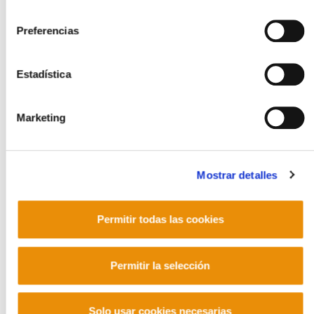
consentimiento
Una vez más: la materialización histórica de la crisis
Preferencias
energética global podría dejar pequeño el batacazo de
la crisis financiera, pero no afectaría por igual a todos
los territorios. En el caso de Euskal Herria, debido a su
Estadística
enorme dependencia energética, el temblor en las
rodillas combinado con sudor frío pudiera parecernos
Marketing
un leve contratiempo.
En lo que se refiere al modelo de desarrollo, en nuestro
país el despiste ha sido notable. Los vecinos del solar
Mostrar detalles
vasco nos hemos solido mirar unos a otros como
aquellos que se encuentran por primera vez en el
ascensor, de modo esquinado, con cierto aire de mal
Permitir todas las cookies
genio, con una idea más bien rudimentaria sobre
fundamentales cuestiones como de dónde viene la
Permitir la selección
energía que empuja el ascensor y salvaguarda el
funcionamiento diario de las viviendas. Nos ha faltado
saber mirar en la dirección adecuada y, por ello, es
Solo usar cookies necesarias