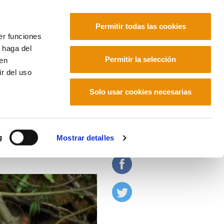
Permitir todas las cookies
er funciones
 haga del
Euskara
Français
Español
Permitir la selección
den
r del uso
Solo usar cookies necesarias
¿nuevo colonialismo?
g
Mostrar detalles