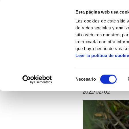
Esta página web usa cook
Las cookies de este sitio 
de redes sociales y analiz
sitio web con nuestros par
combinarla con otra inform
Inicio
Artículos
#Kafekistan/ Multinacio
que haya hecho de sus ser
Leer la política de cooki
#Kafekistan/ Multin
Selección
Necesario
de
consentimiento
2021/02/02