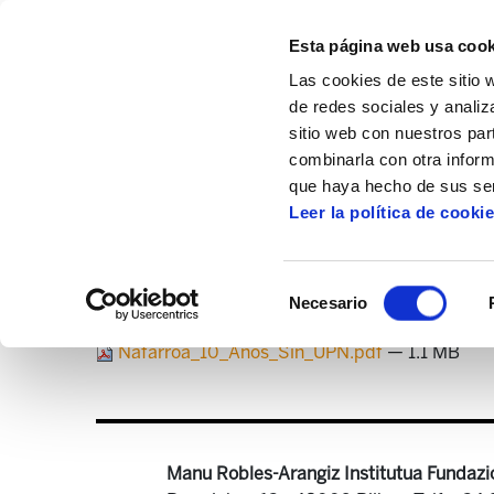
Esta página web usa cook
Las cookies de este sitio 
de redes sociales y analiz
sitio web con nuestros par
combinarla con otra inform
Inicio
Artículos
Nafarroa_10_Anos_Sin_
que haya hecho de sus ser
Leer la política de cooki
N
Selección
Necesario
de
consentimiento
Nafarroa_10_Anos_Sin_UPN.pdf
— 1.1 MB
Manu Robles-Arangiz Institutua Fundazi