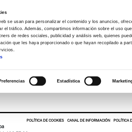
ies
web se usan para personalizar el contenido y los anuncios, ofrec
ar el tráfico. Además, compartimos información sobre el uso que
tners de redes sociales, publicidad y análisis web, quienes pue
ación que les haya proporcionado o que hayan recopilado a parti
UPN.pdf
vicios.
es
afarroa_10_Anos_Sin_UPN.p
Preferencias
Estadística
Marketin
POLÍTICA DE COOKIES
CANAL DE INFORMACIÓN
POLÍTICA 
oa