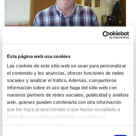
La cuestión es bien sencilla: quién elige la
representación sindical. Si la eligen los y las
Esta página web usa cookies
trabajadoras, o la elige el gobierno y la patronal o
Las cookies de este sitio web se usan para personalizar
el empresario. Y la propuesta que hace el
el contenido y los anuncios, ofrecer funciones de redes
gobierno es gravísima, porque otorga la
sociales y analizar el tráfico. Además, compartimos
capacidad de decidir con quién se negocia, no a
información sobre el uso que haga del sitio web con
las personas que han elegido las y los
nuestros partners de redes sociales, publicidad y análisis
trabajadores, no a las mayorías sindicales, sino a
web, quienes pueden combinarla con otra información
la minoría, aquel que la empresa, el empresario o
que les haya proporcionado o que hayan recopilado a
partir del uso que haya hecho de sus servicios.
la patronal elija.
Leer la política de cookies
Palabras del Secretario General del sindicato ELA
Selección