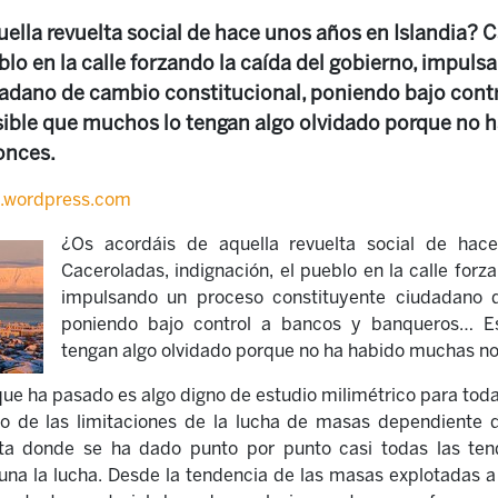
uella revuelta social de hace unos años en Islandia? 
blo en la calle forzando la caída del gobierno, impul
adano de cambio constitucional, poniendo bajo contr
ible que muchos lo tengan algo olvidado porque no 
onces.
a.wordpress.com
¿Os acordáis de aquella revuelta social de hac
Caceroladas, indignación, el pueblo en la calle forz
impulsando un proceso constituyente ciudadano d
poniendo bajo control a bancos y banqueros… E
tengan algo olvidado porque no ha habido muchas no
ue ha pasado es algo digno de estudio milimétrico para tod
o de las limitaciones de la lucha de masas dependiente de
ta donde se ha dado punto por punto casi todas las ten
na la lucha. Desde la tendencia de las masas explotadas a 