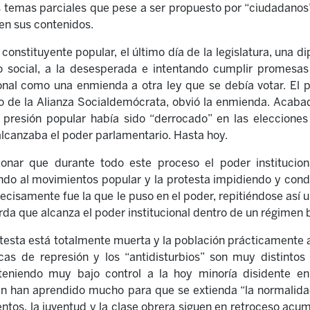
s temas parciales que pese a ser propuesto por “ciudadanos
n sus contenidos.
constituyente popular, el último día de la legislatura, una 
 social, a la desesperada e intentando cumplir promesas
onal como una enmienda a otra ley que se debía votar. El
de la Alianza Socialdemócrata, obvió la enmienda. Acabada 
presión popular había sido “derrocado” en las elecciones a
alcanzaba el poder parlamentario. Hasta hoy.
onar que durante todo este proceso el poder instituciona
ndo al movimientos popular y la protesta impidiendo y con
recisamente fue la que le puso en el poder, repitiéndose así
erda que alcanza el poder institucional dentro de un régimen 
otesta está totalmente muerta y la población prácticamente 
ticas de represión y los “antidisturbios” son muy distinto
teniendo muy bajo control a la hoy minoría disidente en
 han aprendido mucho para que se extienda “la normalidad”
tos, la juventud y la clase obrera siguen en retroceso acu