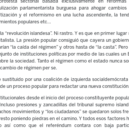
protesta sectorial basada exclusivamente en reformas p
culización parlamentarista burguesa para ahogar cambios
tización y el reformismo en una lucha ascendente, la ten
imientos populares etc…
a “revolución islandesa”. Ni rastro. Y es que en primer luga
italista. La presión popular consiguió que cayera un gobier
rían “la caída del régimen” y otros hasta de “la casta”. Per
conjunto de instituciones políticas por medio de las cuales u
sobre la sociedad. Tanto el régimen como el estado nunca s
 cambio de régimen per se.
e sustituido por una coalición de izquierda socialdemócrat
e un proceso popular para redactar una nueva constitución
itucionales desde el inicio del proceso constituyente popula
 Incluso presiones y zancadillas del tribunal supremo islan
hos movimientos y “los ciudadanos” se quedaron solos frent
 resto poniendo piedras en el camino. Y todos esos factores h
to así como que el referéndum contara con baja partic