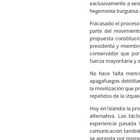
exclusivamente a sei
hegemonía burguesa e
Fracasado el proceso 
parte del movimiento
propuesta constituci
presidenta y miembro 
conservador que por 
fuerza mayoritaria y 
No hace falta menci
apagafuegos debilita
la movilización que p
repetidos de la izqui
Hoy en Islandia la pr
alternativa. Las tác
experiencia pasada 
comunicación también
se agranda por momen