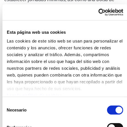
horas u otros mecanismos para regular la distribución
horaria. Más que centrarnos en los logros, queremos
compartir con vosotras el valor del camino recorrido. 4
pasos importantes en todos los procesos:
Esta página web usa cookies
1. Las primeraso primero es contactar con las
Las cookies de este sitio web se usan para personalizar el
trabajadoras y juntarlas en una asambles. Esto no es
contenido y los anuncios, ofrecer funciones de redes
nada sencillo dado que la mayoría no se conoce entre
sociales y analizar el tráfico. Además, compartimos
ellas. Desde uno o dos contactos hasta la celebración de
información sobre el uso que haga del sitio web con
la asamblea, en cada proceso, las militantes del
nuestros partners de redes sociales, publicidad y análisis
sindicato han tenido que hacer una avalancha de
web, quienes pueden combinarla con otra información que
llamadas. ¿Cuándo consideramos que una asamblea es
les haya proporcionado o que hayan recopilado a partir del
real? Cuando cada trabajadora habla de una en una y
uso que haya hecho de sus servicios.
entienden que además del problema individual estamos
Leer la política de cookies
hablando de un problema colectivo. Para esto hacen
Selección
falta bastantes horas de asamblea.
Necesario
de
2. Después se trata de hacer un diagnóstico de las
consentimiento
condiciones de trabajo y centrar las reivindicaciones.