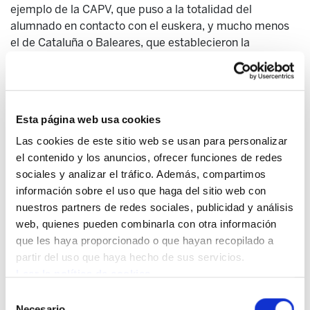
ejemplo de la CAPV, que puso a la totalidad del
alumnado en contacto con el euskera, y mucho menos
el de Cataluña o Baleares, que establecieron la
inmersión en catalán para todos los escolares.
La mezcla de nacionalismo español estrictamente
monolingüe y de asunción acomplejada del colonialismo
Esta página web usa cookies
del inglés, tan ligado al neoliberalismo rampante, han
creado en todo el estado español una tendencia a
Las cookies de este sitio web se usan para personalizar
extender en la escuela los mal llamados programas
el contenido y los anuncios, ofrecer funciones de redes
bilingües, allí donde no hay lengua autonómica, y
sociales y analizar el tráfico. Además, compartimos
trilingües, donde la hay. La fundación FAES del PP ha
información sobre el uso que haga del sitio web con
sido potente impulsora de ello, como puede
nuestros partners de redes sociales, publicidad y análisis
comprobarse leyendo las actas de su congreso de 2007
web, quienes pueden combinarla con otra información
titulado ¿Libertad o coacción? Políticas lingüísticas y
que les haya proporcionado o que hayan recopilado a
nacionalismos en España. Esto ha afectado,
partir del uso que haya hecho de sus servicios.
primeramente, a las comunidades gobernadas en la
Leer la política de cookies
década anterior por el PP, como la madrileña, gallega,
Selección
valenciana, balear o navarra, pero también,
Necesario