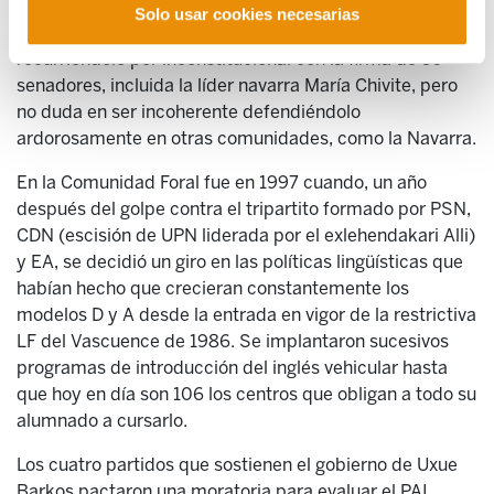
una vez en el gobierno tiene tentaciones de continuar. EL
Solo usar cookies necesarias
PSOE echó una mano a su federación balear
recurriéndolo por inconstitucional con la firma de 50
senadores, incluida la líder navarra María Chivite, pero
no duda en ser incoherente defendiéndolo
ardorosamente en otras comunidades, como la Navarra.
En la Comunidad Foral fue en 1997 cuando, un año
después del golpe contra el tripartito formado por PSN,
CDN (escisión de UPN liderada por el exlehendakari Alli)
y EA, se decidió un giro en las políticas lingüísticas que
habían hecho que crecieran constantemente los
modelos D y A desde la entrada en vigor de la restrictiva
LF del Vascuence de 1986. Se implantaron sucesivos
programas de introducción del inglés vehicular hasta
que hoy en día son 106 los centros que obligan a todo su
alumnado a cursarlo.
Los cuatro partidos que sostienen el gobierno de Uxue
Barkos pactaron una moratoria para evaluar el PAI