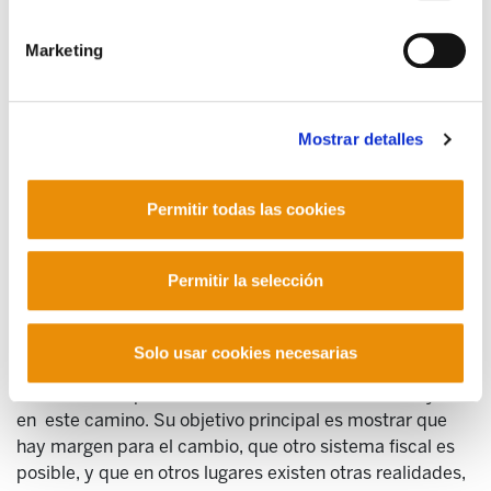
¿cuál es la situación en el entorno europeo?
Marketing
El cambio que no puede venir sino acompañado de otra
realidad fiscal
A lo largo de este informe trataremos de dar respuesta
Mostrar detalles
a estas y otras cuestiones que están fuera del debate
mediático. Planteamos la propuesta y la movilización
Permitir todas las cookies
como vía para el cambio social, cambio que no puede
venir sino acompañado de otra realidad fiscal. Los
intereses que favorece el actual sistema no nos lo
Permitir la selección
pondrán fácil, la lucha será larga y dura. Pero hay
esperanza. El conocimiento de nuestro sistema fiscal
nos dará los argumentos necesarios para este recorrido.
Solo usar cookies necesarias
Este informe pretende ser un instrumento de ayuda
en este camino. Su objetivo principal es mostrar que
hay margen para el cambio, que otro sistema fiscal es
posible, y que en otros lugares existen otras realidades,