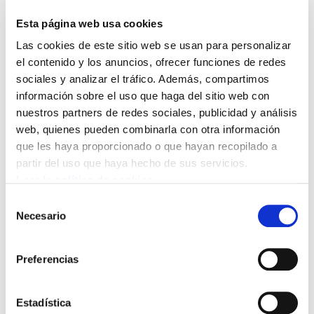
Estudios 27: Por una política fiscal más justa / La
Esta página web usa cookies
fiscalidad es un elemento central de nuestro
Las cookies de este sitio web se usan para personalizar
modelo social. Su importancia es vital en cuanto
el contenido y los anuncios, ofrecer funciones de redes
que determina cuánto y cómo recaudan las
sociales y analizar el tráfico. Además, compartimos
administraciones, así como su nivel de gasto.
información sobre el uso que haga del sitio web con
nuestros partners de redes sociales, publicidad y análisis
Introducción del librillo
Estudios 27: Por una política
web, quienes pueden combinarla con otra información
fiscal más justa
que les haya proporcionado o que hayan recopilado a
El debate fiscal cobra especial relevancia en la actual
partir del uso que haya hecho de sus servicios.
fase de crisis. Las instituciones no cesan en su labor de
Leer la política de cookies
recortes, bajo el argumento de que como consecuencia
Selección
de la crisis, no hay dinero. Es el discurso dominante, y
Necesario
de
no admite ni respuestas ni protestas. Pero somos
consentimiento
conscientes de que la verdad es relativa, y queremos
Preferencias
conocer nuestra verdad. Por eso nos hacemos las
siguientes preguntas: ¿es verdad que la falta de
ingresos se debe a la crisis? ¿en qué medida está
Estadística
afectando la coyuntura económica a los recortes?