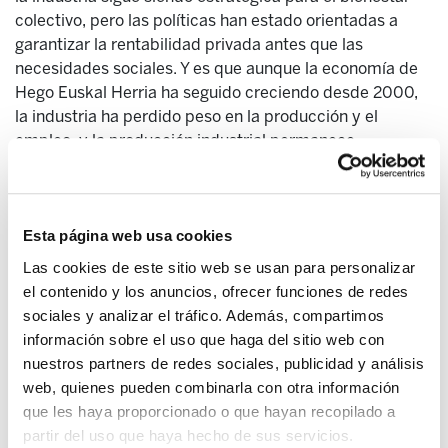
colectivo, pero las políticas han estado orientadas a
garantizar la rentabilidad privada antes que las
necesidades sociales. Y es que aunque la economía de
Hego Euskal Herria ha seguido creciendo desde 2000,
la industria ha perdido peso en la producción y el
empleo, y la producción industrial permanece
prácticamente estancada desde antes de la crisis de
2008. Esta evolución no ha mejorado significativamente
las condiciones de vida de la clase trabajadora, sino que
los salarios reales apenas han aumentado, mientras que
Esta página web usa cookies
la parte de la riqueza que se apropian empresas y
Las cookies de este sitio web se usan para personalizar
accionistas ha crecido de forma notable.
el contenido y los anuncios, ofrecer funciones de redes
sociales y analizar el tráfico. Además, compartimos
Esto ha sido posible, según el informe, porque las
información sobre el uso que haga del sitio web con
políticas industriales de las últimas décadas han
nuestros partners de redes sociales, publicidad y análisis
mantenido la misma lógica de fondo: utilizar recursos
web, quienes pueden combinarla con otra información
públicos para reducir riesgos empresariales y garantizar
que les haya proporcionado o que hayan recopilado a
inversiones privadas, mientras los beneficios han
partir del uso que haya hecho de sus servicios.
quedado en manos de grandes corporaciones y