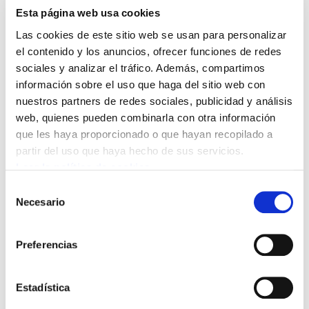
Esta página web usa cookies
En sus primeros
quince años de
Las cookies de este sitio web se usan para personalizar
presencia en
el contenido y los anuncios, ofrecer funciones de redes
Iparralde, la
sociales y analizar el tráfico. Además, compartimos
Fundación Manu
información sobre el uso que haga del sitio web con
Robles-Arangiz
nuestros partners de redes sociales, publicidad y análisis
organizó o
web, quienes pueden combinarla con otra información
coorganizó, al
que les haya proporcionado o que hayan recopilado a
menos, diez cursos
partir del uso que haya hecho de sus servicios.
de formación con
Leer la política de cookies
Mixel
Selección
Berhocoirigoin.
Necesario
de
Destacado
consentimiento
estratega y
Preferencias
hombre de acción,
Mixel siempre fue
un gran pedagogo,
Estadística
convencido del