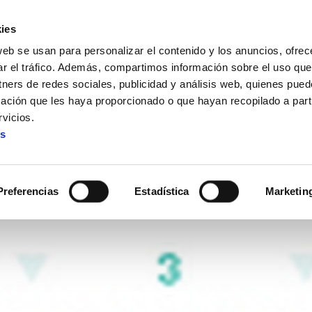
ies
web se usan para personalizar el contenido y los anuncios, ofrec
ar el tráfico. Además, compartimos información sobre el uso que
tners de redes sociales, publicidad y análisis web, quienes pue
ación que les haya proporcionado o que hayan recopilado a parti
a de Salud Laboral
vicios.
es
ada la tercera guía de Salud 
Preferencias
Estadística
Marketin