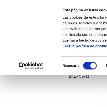
Esta página web usa cook
Las cookies de este sitio 
de redes sociales y analiz
sitio web con nuestros par
combinarla con otra inform
Inicio
Artículos
Publicada la tercera guí
que haya hecho de sus ser
Leer la política de cooki
Public
Selección
Necesario
de
consentimiento
2011/05/11